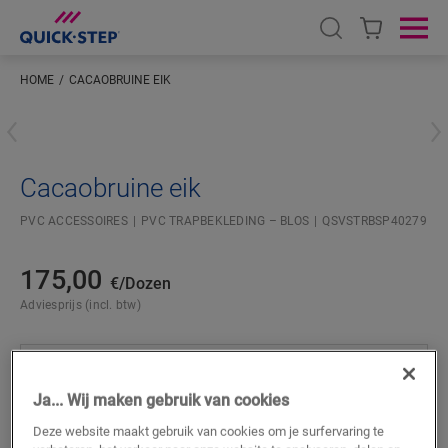
Open search
Ope
HOME
CACAOBRUINE EIK
Voer je locatie in
Cacaobruine eik
PVC ACCESSOIRES
PVC TRAPBEKLEDING – BLOS
QSVSTRBSP40279
175,00
€/Dozen
Adviesprijs (incl. btw)
Ja... Wij maken gebruik van cookies
ZOEKEN
Deze website maakt gebruik van cookies om je surfervaring te