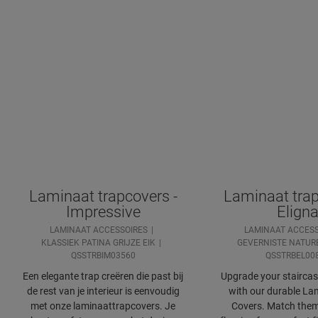
Laminaat trapcovers -
Laminaat trap
Impressive
Elign
LAMINAAT ACCESSOIRES
LAMINAAT ACCESS
KLASSIEK PATINA GRIJZE EIK
GEVERNISTE NATURE
QSSTRBIM03560
QSSTRBEL00
Een elegante trap creëren die past bij
Upgrade your staircase
de rest van je interieur is eenvoudig
with our durable Lam
met onze laminaattrapcovers. Je
Covers. Match them