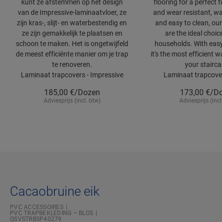
kunt ze afstemmen op het design
flooring for a perfect f
van de Impressive-laminaatvloer, ze
and wear resistant, wa
zijn kras-, slijt- en waterbestendig en
and easy to clean, our
ze zijn gemakkelijk te plaatsen en
are the ideal choic
schoon te maken. Het is ongetwijfeld
households. With easy 
de meest efficiënte manier om je trap
it's the most efficient 
te renoveren.
your stairca
Laminaat trapcovers - Impressive
Laminaat trapcover
185,00
€/Dozen
173,00
€/D
Adviesprijs (incl. btw)
Adviesprijs (incl
Cacaobruine eik
PVC ACCESSOIRES
PVC TRAPBEKLEDING – BLOS
QSVSTRBSP40279