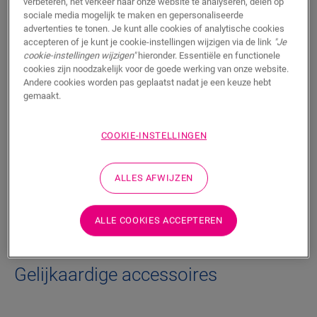
verbeteren, het verkeer naar onze website te analyseren, delen op
sociale media mogelijk te maken en gepersonaliseerde
advertenties te tonen. Je kunt alle cookies of analytische cookies
Productkenmerken
accepteren of je kunt je cookie-instellingen wijzigen via de link
"Je
cookie-instellingen wijzigen"
hieronder. Essentiële en functionele
Met deze duurzame PVC-trapbekleding voor Alpha Vinyl werk
cookies zijn noodzakelijk voor de goede werking van onze website.
je jouw trappen netjes af met een bolle trapneus. Hij is
Andere cookies worden pas geplaatst nadat je een keuze hebt
gemaakt van vloerplanken, dus de kleur van jouw trap past
gemaakt.
perfect bij die van jouw vloer. Je plakt hem eenvoudig op jouw
trap met One4All Glue.
COOKIE-INSTELLINGEN
Afmetingen
ALLES AFWIJZEN
Downloads
ALLE COOKIES ACCEPTEREN
Gelijkaardige accessoires