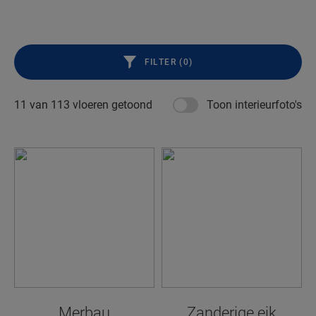
FILTER (
0
)
11 van
113
vloeren getoond
Toon interieurfoto's
Merbau
Zanderige eik