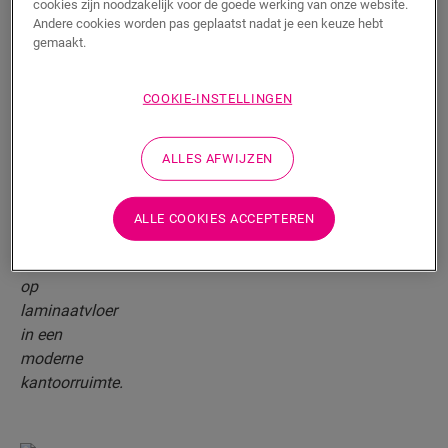
cookies zijn noodzakelijk voor de goede werking van onze website.
Premiumkwaliteit
Andere cookies worden pas geplaatst nadat je een keuze hebt
Premiumkwaliteit, dit betekent dat jouw vloer
gemaakt.
levenslang onberispelijk blijft. Onze vloeren zijn
vlekwerend, krasvrij en 100% waterbestendig, ideaal
COOKIE-INSTELLINGEN
dus voor drukke huishoudens. En bovendien zijn ze
ook hittebestendig. Lees: de perfecte match voor
vloerverwarming.
ALLES AFWIJZEN
LEES HIER MEER
ALLE COOKIES ACCEPTEREN