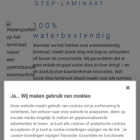
STEP-LAMINAAT
100%
waterbestendig
Wanneer we het hebben over waterbestendig
laminaat, steekt Quick-Step met kop en schouders
uit boven de concurrentie. Wij garanderen dat er
geen enkele druppel water door je vloer dringt – en
dit dankzij onze baanbrekende innovaties. Wat
Quick-Step-laminaat ideaal maakt voor alle ruimtes,
inclusief keuken en badkamer.
Ja... Wij maken gebruik van cookies
LEES HIER MEER
Deze website maakt gebruik van cookies om je surfervaring te
verbeteren, het verkeer naar onze website te analyseren, delen op
sociale media mogelijk te maken en gepersonaliseerde
advertenties te tonen. Je kunt alle cookies of analytische cookies
accepteren of je kunt je cookie-instellingen wijzigen via de link
"Je
cookie-instellingen wijzigen"
hieronder. Essentiële en functionele