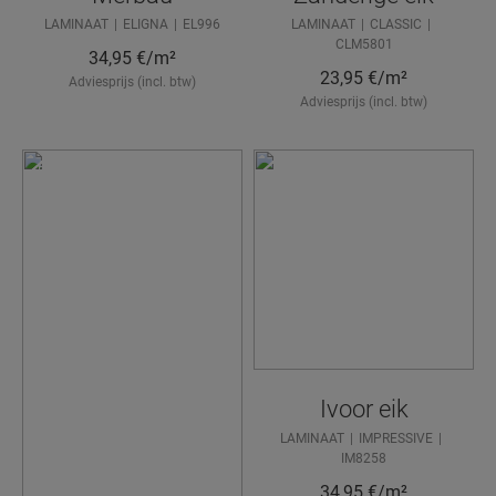
LAMINAAT
ELIGNA
EL996
LAMINAAT
CLASSIC
CLM5801
34,95
€/m²
23,95
€/m²
Adviesprijs (incl. btw)
Adviesprijs (incl. btw)
HULP
NODIG
BIJ HET
VINDEN
Ivoor eik
VAN DE
LAMINAAT
IMPRESSIVE
IDEALE
IM8258
VLOER?
34,95
€/m²