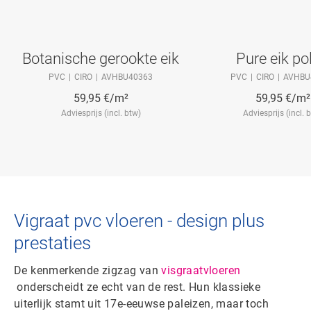
Botanische gerookte eik
Pure eik pol
PVC
CIRO
AVHBU40363
PVC
CIRO
AVHBU
59,95
€/m²
59,95
€/m²
Adviesprijs (incl. btw)
Adviesprijs (incl. 
Vigraat pvc vloeren - design plus
prestaties
De kenmerkende zigzag van
visgraatvloeren
onderscheidt ze echt van de rest. Hun klassieke
uiterlijk stamt uit 17e-eeuwse paleizen, maar toch