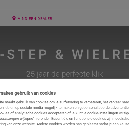
E
VIND EEN DEALER
-STEP & WIEL
25 jaar de perfecte klik
j maken gebruik van cookies
te maakt gebruik van cookies om je surfervaring te verbeteren, het verkeer naa
ren, delen op sociale media mogelijk te maken en gepersonaliseerde advertentie
ookies of analytische cookies accepteren of je kunt je cookie-instellingen wijzige
instellingen wijzigen"
hieronder. Essentiële en functionele cookies zijn noodzakel
ing van onze website. Andere cookies worden pas geplaatst nadat je een keuze