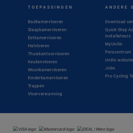
TOEPASSINGEN
ANDERE 
Badkamervloeren
Download cen
Slaapkamervloeren
Quick-Step A
installateurs
Eetkamervloeren
MyUnilin
Halvloeren
Perscentrum
Thuiskantoorvloeren
Unilin websit
Keukenvloeren
Jobs
Woonkamervloeren
Pro Cycling 
Kinderkamervloeren
Trappen
Vloerverwarming