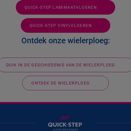
QUICK-STEP LAMINAATVLOEREN
QUICK-STEP VINYLVLOEREN
Ontdek onze wielerploeg:
DUIK IN DE GESCHIEDENIS VAN DE WIELERPLOEG
ONTDEK DE WIELERPLOEG