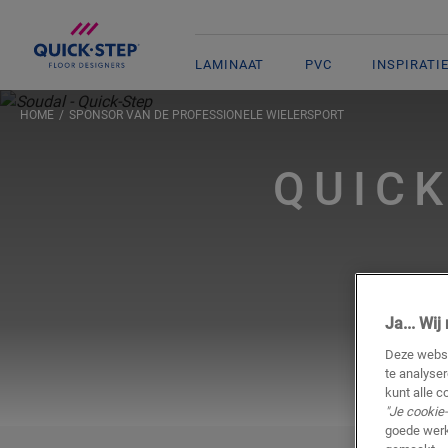
LAMINAAT
PVC
INSPIRATI
HOME
SPONSOR VAN DE PROFESSIONELE WIELERSPORT
QUICK
Ja... Wi
Deze websi
te analyse
kunt alle c
"Je cookie-
goede werk