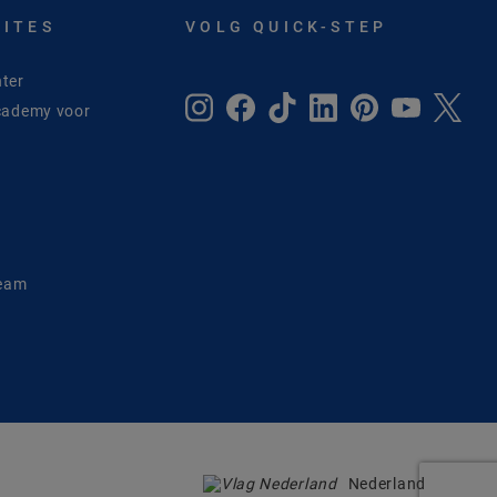
SITES
VOLG QUICK-STEP
ter
cademy voor
e
Team
Nederland