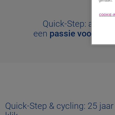
gemaakt.
COOKIE-
Quick-Step: al sin
een
passie voor wiel
Quick-Step & cycling: 25 jaar