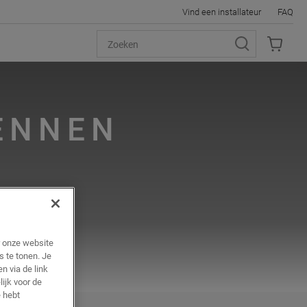
Vind een installateur
FAQ
RENNEN
r onze website
s te tonen. Je
n via de link
ijk voor de
 hebt