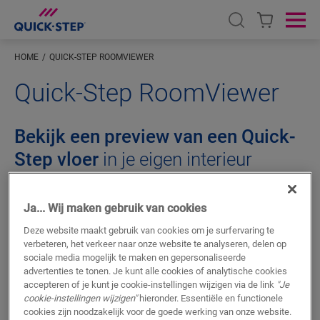
Open search
Ope
HOME
QUICK-STEP ROOMVIEWER
Quick-Step RoomViewer
Bekijk een preview van een Quick-
Step vloer
in je eigen interieur
Zou het niet leuk zijn mocht je een aantal vloeren
vooraf al eens kunnen uitproberen bij je thuis vooraleer
Ja... Wij maken gebruik van cookies
je uiteindelijk een beslissing neemt? Welnu, dat kan!
Deze website maakt gebruik van cookies om je surfervaring te
Dankzij de
Quick-Step RoomViewer
kan je alle vloeren
verbeteren, het verkeer naar onze website te analyseren, delen op
vooraf virtueel 'previewen', zodat je altijd de juiste
sociale media mogelijk te maken en gepersonaliseerde
advertenties te tonen. Je kunt alle cookies of analytische cookies
keuze maakt.
accepteren of je kunt je cookie-instellingen wijzigen via de link
"Je
cookie-instellingen wijzigen"
hieronder. Essentiële en functionele
cookies zijn noodzakelijk voor de goede werking van onze website.