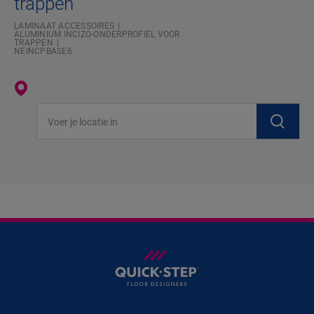
trappen
LAMINAAT ACCESSOIRES
ALUMINIUM INCIZO-ONDERPROFIEL VOOR
TRAPPEN
NEINCPBASE6
Voer je locatie in