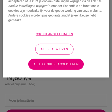
accepteren of je kunt je cookie-instellingen wijzigen via de link
"Je
cookie-instellingen wijzigen"
hieronder. Essentiële en functionele
cookies zijn noodzakelijk voor de goede werking van onze website.
Andere cookies worden pas geplaatst nadat je een keuze hebt
gemaakt.
Incizo aluminium onderprofiel voor
COOKIE-INSTELLINGEN
trappen
ALLES AFWIJZEN
LAMINAAT ACCESSOIRES
ALUMINIUM INCIZO-ONDERPROFIEL VOOR TRAPPEN
NEINCPBASE6
Mooie afwerking
ALLE COOKIES ACCEPTEREN
Voor je laminaatvloer
19,60
€/m
Adviesprijs (incl. btw)