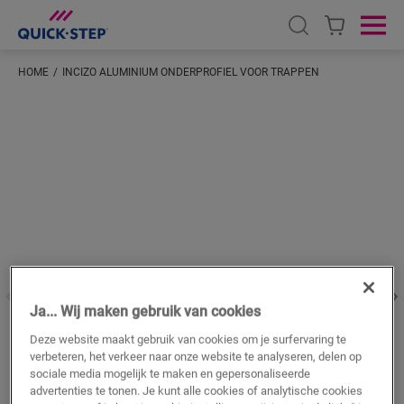
Open search
Ope
HOME
INCIZO ALUMINIUM ONDERPROFIEL VOOR TRAPPEN
Voer je locatie in
Ja... Wij maken gebruik van cookies
Deze website maakt gebruik van cookies om je surfervaring te
verbeteren, het verkeer naar onze website te analyseren, delen op
sociale media mogelijk te maken en gepersonaliseerde
advertenties te tonen. Je kunt alle cookies of analytische cookies