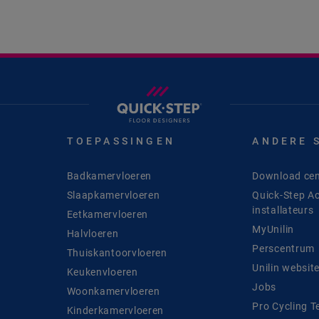
TOEPASSINGEN
ANDERE 
Badkamervloeren
Download cen
Slaapkamervloeren
Quick-Step A
installateurs
Eetkamervloeren
MyUnilin
Halvloeren
Perscentrum
Thuiskantoorvloeren
Unilin websit
Keukenvloeren
Jobs
Woonkamervloeren
Pro Cycling 
Kinderkamervloeren