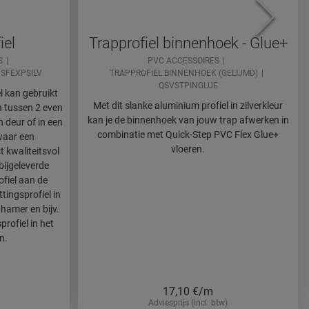
iel
Trapprofiel binnenhoek - Glue+
S
PVC ACCESSOIRES
SFEXPSILV
TRAPPROFIEL BINNENHOEK (GELIJMD)
QSVSTPINGLUE
el kan gebruikt
Met dit slanke aluminium profiel in zilverkleur
 tussen 2 even
kan je de binnenhoek van jouw trap afwerken in
n deur of in een
combinatie met Quick-Step PVC Flex Glue+
waar een
vloeren.
st kwaliteitsvol
bijgeleverde
ofiel aan de
tingsprofiel in
 hamer en bijv.
profiel in het
n.
17,10
€/m
Adviesprijs (incl. btw)