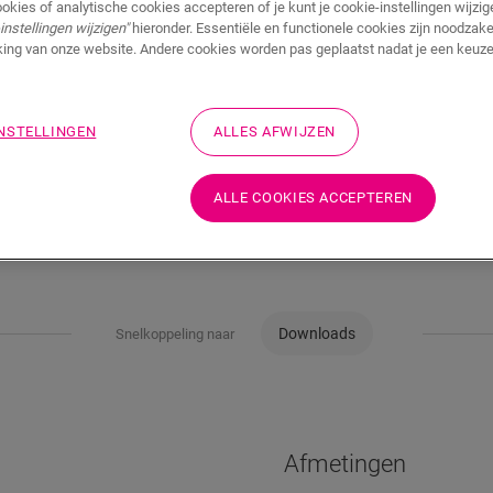
Adviesprijs (incl. btw)
ookies of analytische cookies accepteren of je kunt je cookie-instellingen wijzige
instellingen wijzigen"
hieronder. Essentiële en functionele cookies zijn noodzakel
ing van onze website. Andere cookies worden pas geplaatst nadat je een keuze
INSTELLINGEN
ALLES AFWIJZEN
ALLE COOKIES ACCEPTEREN
Downloads
Snelkoppeling naar
Afmetingen