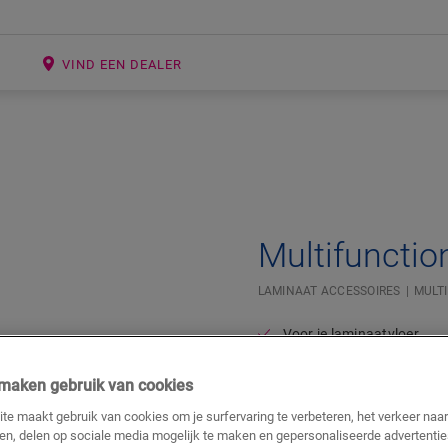
E
VIND EEN DEALER
Open image in lightbox
Multifunction
LAMINAAT ACCESSOIRES
MULT
Voor je laminaatvloer
Voor je pvc-vloer
Rekening houden met uit
j maken gebruik van cookies
te maakt gebruik van cookies om je surfervaring te verbeteren, het verkeer naa
18,60
€/m
ren, delen op sociale media mogelijk te maken en gepersonaliseerde advertentie