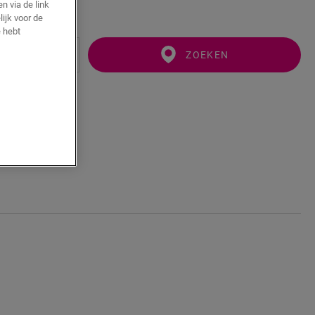
n via de link
ijk voor de
 hebt
ZOEKEN