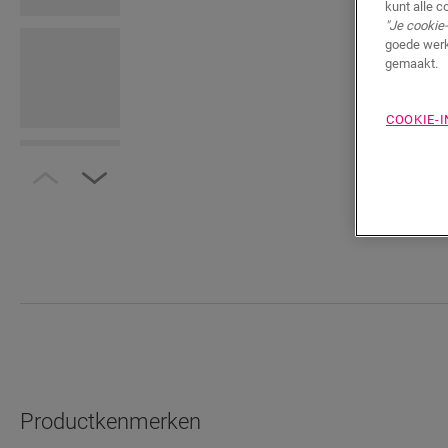
kunt alle c
"Je cookie-
goede werk
gemaakt.
COOKIE-
Productkenmerken