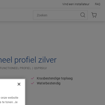
Vind een installateur
FAQ
Open image in lightbox
eel profiel zilver
IFUNCTIONEEL PROFIEL
QSPRSILV
Krasbestendige toplaag
Waterbestendig
zettingsvoegen
r onze website
s te tonen. Je