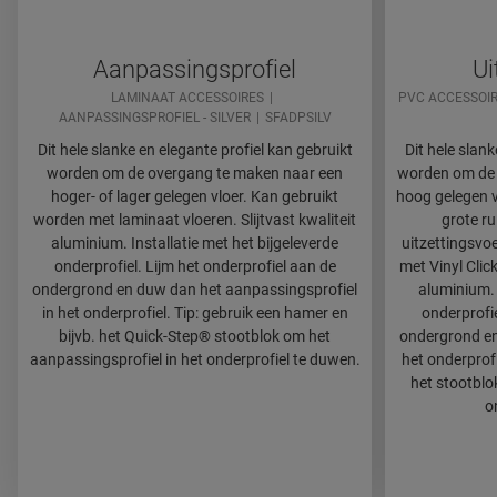
Aanpassingsprofiel
Ui
LAMINAAT ACCESSOIRES
PVC ACCESSOI
AANPASSINGSPROFIEL - SILVER
SFADPSILV
Dit hele slanke en elegante profiel kan gebruikt
Dit hele slank
worden om de overgang te maken naar een
worden om de 
hoger- of lager gelegen vloer. Kan gebruikt
hoog gelegen vl
worden met laminaat vloeren. Slijtvast kwaliteit
grote r
aluminium. Installatie met het bijgeleverde
uitzettingsvo
onderprofiel. Lijm het onderprofiel aan de
met Vinyl Click
ondergrond en duw dan het aanpassingsprofiel
aluminium. 
in het onderprofiel. Tip: gebruik een hamer en
onderprofie
bijvb. het Quick-Step® stootblok om het
ondergrond en 
aanpassingsprofiel in het onderprofiel te duwen.
het onderprofi
het stootblok
o