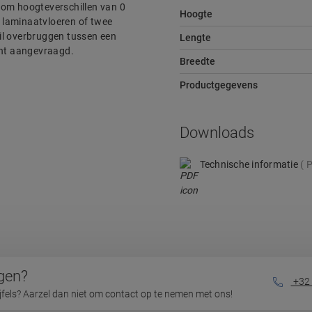
en om hoogteverschillen van 0
Hoogte
 laminaatvloeren of twee
il overbruggen tussen een
Lengte
ent aangevraagd.
Breedte
Productgegevens
Downloads
Technische informatie
P
gen?
+32 
ijfels? Aarzel dan niet om contact op te nemen met ons!