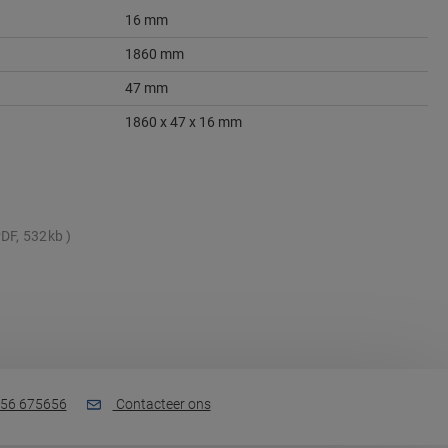
16 mm
1860 mm
47 mm
1860 x 47 x 16 mm
DF, 532kb
56 675656
Contacteer ons