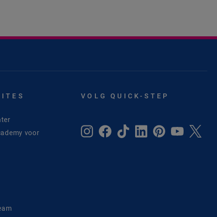
SITES
VOLG QUICK-STEP
ter
cademy voor
e
Team