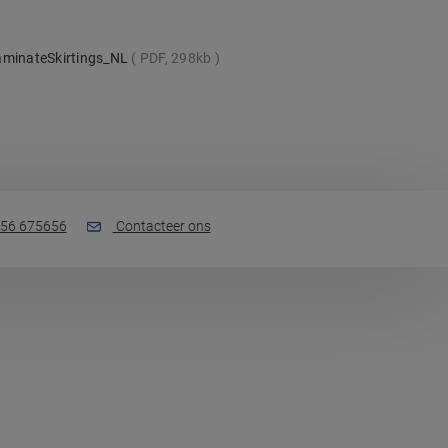
aminateSkirtings_NL
PDF, 298kb
56 675656
Contacteer ons