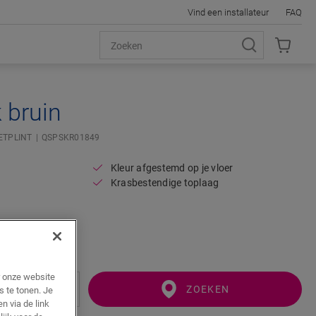
Vind een installateur
FAQ
 bruin
ETPLINT
QSPSKR01849
Kleur afgestemd op je vloer
Krasbestendige toplaag
r onze website
ZOEKEN
s te tonen. Je
n via de link