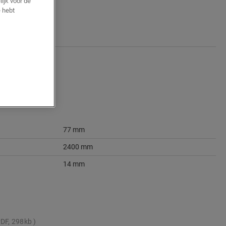
ijk voor de
 hebt
77 mm
2400 mm
14 mm
DF, 298kb