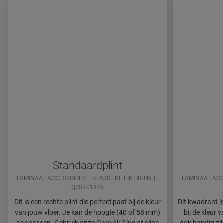
Standaardplint
LAMINAAT ACCESSOIRES
KLASSIEKE EIK BRUIN
LAMINAAT ACC
QSSK01849
Dit is een rechte plint die perfect past bij de kleur
Dit kwadrant is
van jouw vloer. Je kan de hoogte (40 of 58 mm)
bij de kleur
aanpassen. Gebruik onze One4All Glue of clips
ook handig zij