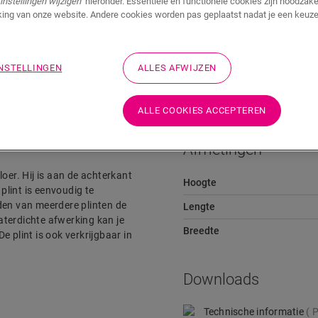
instellingen wijzigen"
hieronder. Essentiële en functionele cookies zijn noodzakel
ing van onze website. Andere cookies worden pas geplaatst nadat je een keuze
Downloads
Snelkoppeling naar
INSTELLINGEN
ALLES AFWIJZEN
ALLE COOKIES ACCEPTEREN
Afmetingen
vloer. Hij is aan de achterkant
Hoogte
lint is eenvoudig te
den van meerdere plinten de
Lengte
aterdichte afwerking kan je
Breedte
 plint is ook verkrijgbaar in
Downloads
Technische informatie
P