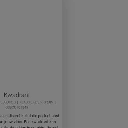
Kwadrant
ESSOIRES
KLASSIEKE EIK BRUIN
QSSCOT01849
 een discrete plint die perfect past
 van jouw vloer. Een kwadrant kan
n als afwerking in combinatie met