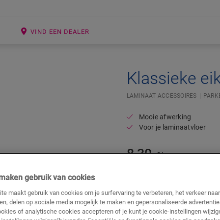
E
VIND EEN DEALER
Klassieke eik
LAMINAAT ACCESSOIRES
PARK
Mooie afwerking
Voor je laminaatvloer
8,30
€/m
Adviesprijs (incl. btw)
j maken gebruik van cookies
te maakt gebruik van cookies om je surfervaring te verbeteren, het verkeer naa
ren, delen op sociale media mogelijk te maken en gepersonaliseerde advertentie
ookies of analytische cookies accepteren of je kunt je cookie-instellingen wijzige