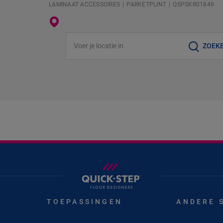
LAMINAAT ACCESSOIRES
PARKETPLINT
QSPSKR01849
Voer je locatie in
ZOEK
TOEPASSINGEN
ANDERE 