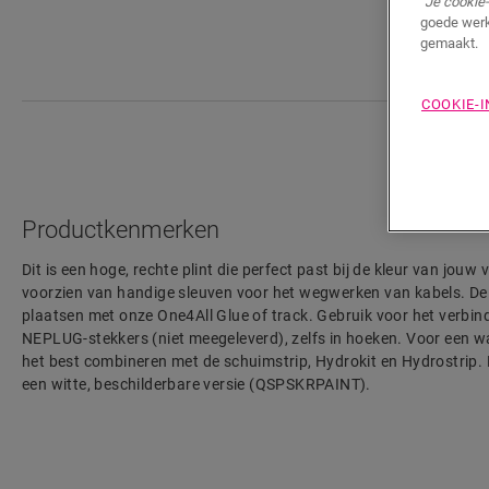
"Je cookie-
goede werk
gemaakt.
COOKIE-
Productkenmerken
Dit is een hoge, rechte plint die perfect past bij de kleur van jouw 
voorzien van handige sleuven voor het wegwerken van kabels. De p
plaatsen met onze One4All Glue of track. Gebruik voor het verbin
NEPLUG-stekkers (niet meegeleverd), zelfs in hoeken. Voor een w
het best combineren met de schuimstrip, Hydrokit en Hydrostrip. De
een witte, beschilderbare versie (QSPSKRPAINT).