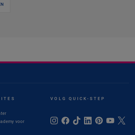
EN
SITES
VOLG QUICK-STEP
ter
cademy voor