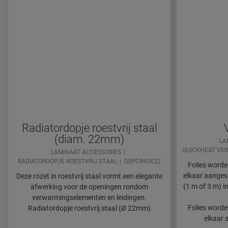
Radiatordopje roestvrij staal
(diam. 22mm)
LA
QUICKHEAT VER
LAMINAAT ACCESSOIRES
RADIATORDOPJE ROESTVRIJ STAAL
QSPCINOX22
Folies worde
elkaar aangesl
Deze rozet in roestvrij staal vormt een elegante
(1 m of 3 m) in
afwerking voor de openingen rondom
verwarmingselementen en leidingen.
Folies worde
Radiatordopje roestvrij staal (Ø 22mm)
elkaar 