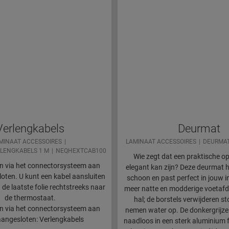
Verlengkabels
Deurmat
MINAAT ACCESSOIRES
LAMINAAT ACCESSOIRES
DEURMA
LENGKABELS 1 M
NEQHEXTCAB100
Wie zegt dat een praktische op
n via het connectorsysteem aan
elegant kan zijn? Deze deurmat 
oten. U kunt een kabel aansluiten
schoon en past perfect in jouw in
 de laatste folie rechtstreeks naar
meer natte en modderige voetafd
de thermostaat.
hal; de borstels verwijderen sto
n via het connectorsysteem aan
nemen water op. De donkergrijz
aangesloten: Verlengkabels
naadloos in een sterk aluminium 