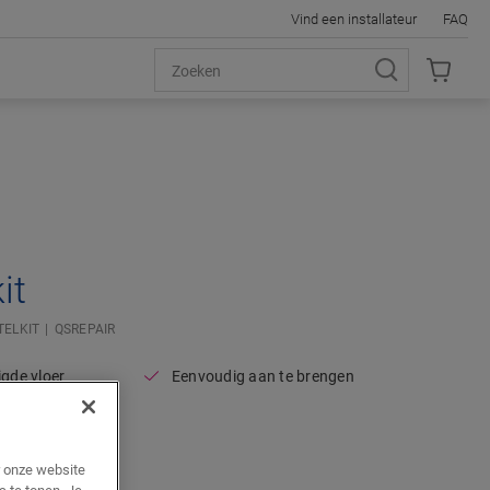
Vind een installateur
FAQ
it
TELKIT
QSREPAIR
igde vloer
Eenvoudig aan te brengen
jouw vloer
r onze website