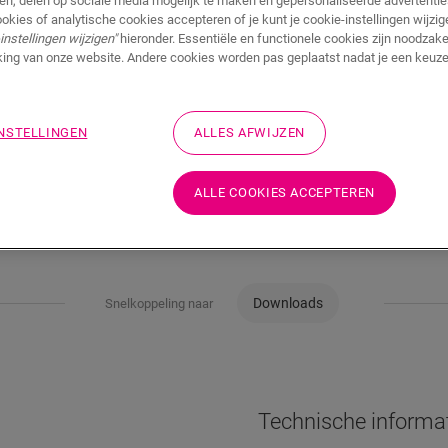
ren, delen op sociale media mogelijk te maken en gepersonaliseerde advertentie
ookies of analytische cookies accepteren of je kunt je cookie-instellingen wijzige
instellingen wijzigen"
hieronder. Essentiële en functionele cookies zijn noodzakel
ing van onze website. Andere cookies worden pas geplaatst nadat je een keuze
INSTELLINGEN
ALLES AFWIJZEN
ALLE COOKIES ACCEPTEREN
Downloads
Snelkoppeling naar
Technische informa