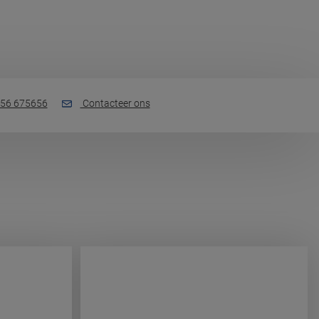
56 675656
Contacteer ons