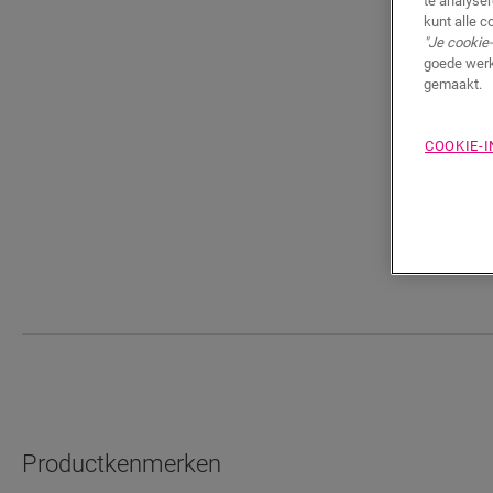
te analyse
kunt alle c
"Je cookie-
goede werk
gemaakt.
COOKIE-
Productkenmerken