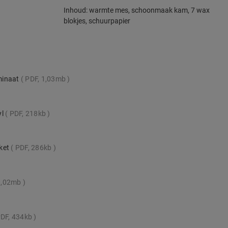
Inhoud: warmte mes, schoonmaak kam, 7 wax
blokjes, schuurpapier
minaat
PDF, 1,03mb
yl
PDF, 218kb
rket
PDF, 286kb
0,02mb
DF, 434kb