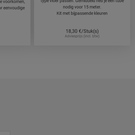
type vloer passen. Gemiddeld heb je één tube
 te voorkomen,
nodig voor 15 meter.
or eenvoudige
Kit met bijpassende kleuren
)
18,30
€/Stuk(s)
Adviesprijs (incl. btw)