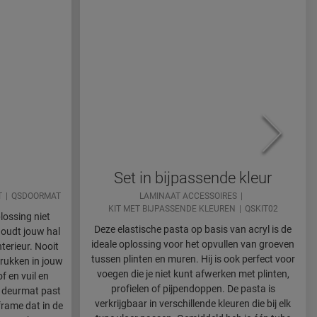
Set in bijpassende kleur
T
QSDOORMAT
LAMINAAT ACCESSOIRES
KIT MET BIJPASSENDE KLEUREN
QSKIT02
lossing niet
Deze elastische pasta op basis van acryl is de
houdt jouw hal
ideale oplossing voor het opvullen van groeven
terieur. Nooit
tussen plinten en muren. Hij is ook perfect voor
rukken in jouw
voegen die je niet kunt afwerken met plinten,
f en vuil en
profielen of pijpendoppen. De pasta is
e deurmat past
verkrijgbaar in verschillende kleuren die bij elk
frame dat in de