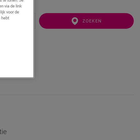
s te tonen. Je
n via de link
ijk voor de
 hebt
ZOEKEN
tie