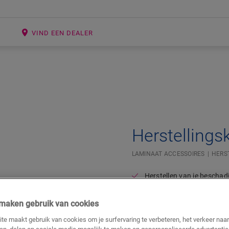
E
VIND EEN DEALER
Open image in lightbox
Herstellingsk
LAMINAAT ACCESSOIRES
HERS
Herstellen van je beschad
Speciaal ontwikkeld voor 
j maken gebruik van cookies
66,20
€/Stuk(s)
te maakt gebruik van cookies om je surfervaring te verbeteren, het verkeer naa
Adviesprijs (incl. btw)