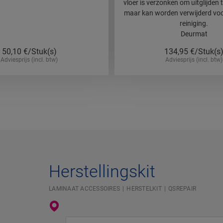
vloer is verzonken om uitglijden
maar kan worden verwijderd vo
reiniging.
Deurmat
50,10
€/Stuk(s)
134,95
€/Stuk(s
Adviesprijs (incl. btw)
Adviesprijs (incl. btw)
Herstellingskit
LAMINAAT ACCESSOIRES
HERSTELKIT
QSREPAIR
Voer je locatie in