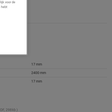
ijk voor de
 hebt
17 mm
2400 mm
17 mm
DF, 298kb