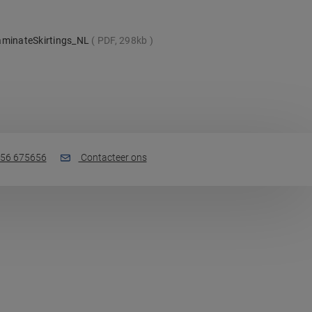
aminateSkirtings_NL
PDF, 298kb
56 675656
Contacteer ons