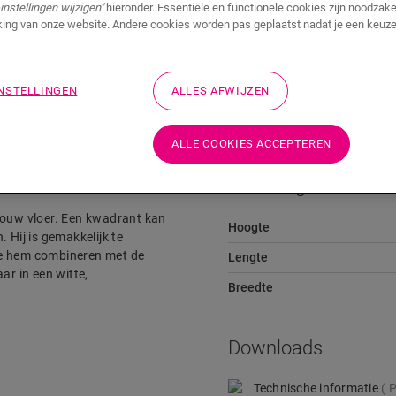
instellingen wijzigen"
hieronder. Essentiële en functionele cookies zijn noodzakel
ing van onze website. Andere cookies worden pas geplaatst nadat je een keuze
Downloads
Snelkoppeling naar
INSTELLINGEN
ALLES AFWIJZEN
ALLE COOKIES ACCEPTEREN
Afmetingen
n jouw vloer. Een kwadrant kan
Hoogte
 Hij is gemakkelijk te
je hem combineren met de
Lengte
ar in een witte,
Breedte
Downloads
Technische informatie
P