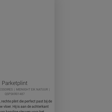
Parketplint
ESSOIRES
MIDNIGHT EIK NATUUR
QSPSKR01487
 rechte plint die perfect past bij de
w vloer. Hij is aan de achterkant
van handige sleuven voor het