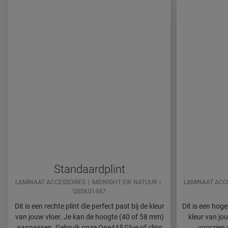
Standaardplint
LAMINAAT ACCESSOIRES
MIDNIGHT EIK NATUUR
LAMINAAT ACC
QSSK01487
Dit is een rechte plint die perfect past bij de kleur
Dit is een hoge,
van jouw vloer. Je kan de hoogte (40 of 58 mm)
kleur van jou
aanpassen. Gebruik onze One4All Glue of clips
voorzien 