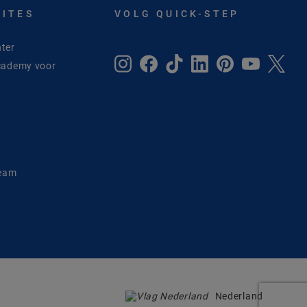
SITES
VOLG QUICK-STEP
ter
cademy voor
e
Team
Nederland