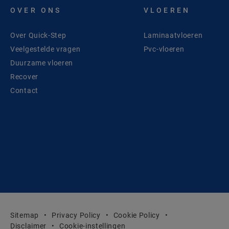
OVER ONS
VLOEREN
Over Quick-Step
Laminaatvloeren
Veelgestelde vragen
Pvc-vloeren
Duurzame vloeren
Recover
Contact
Sitemap
Privacy Policy
Cookie Policy
Disclaimer
Cookie-instellingen