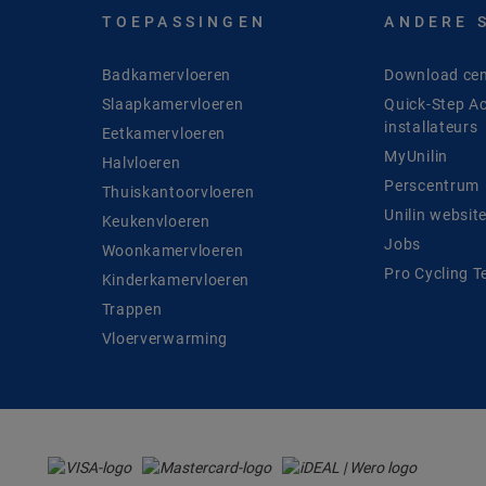
TOEPASSINGEN
ANDERE 
Badkamervloeren
Download cen
Slaapkamervloeren
Quick-Step A
installateurs
Eetkamervloeren
MyUnilin
Halvloeren
Perscentrum
Thuiskantoorvloeren
Unilin websit
Keukenvloeren
Jobs
Woonkamervloeren
Pro Cycling 
Kinderkamervloeren
Trappen
Vloerverwarming