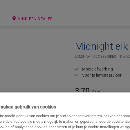
E
VIND EEN DEALER
Midnight eik
LAMINAAT ACCESSOIRES
KWAD
Mooie afwerking
Voor je laminaatvloer
3,70
€/m
Adviesprijs (incl. btw)
j maken gebruik van cookies
te maakt gebruik van cookies om je surfervaring te verbeteren, het verkeer naa
ren, delen op sociale media mogelijk te maken en gepersonaliseerde advertentie
ookies of analytische cookies accepteren of je kunt je cookie-instellingen wijzige