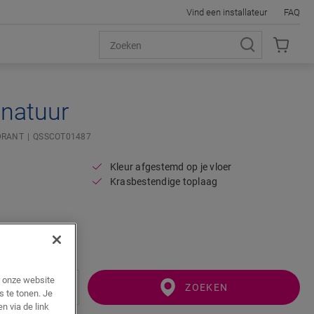
Vind een installateur
FAQ
 natuur
RANT
QSSCOT01487
Kleur afgestemd op je vloer
Krasbestendige toplaag
r onze website
ZOEKEN
s te tonen. Je
n via de link