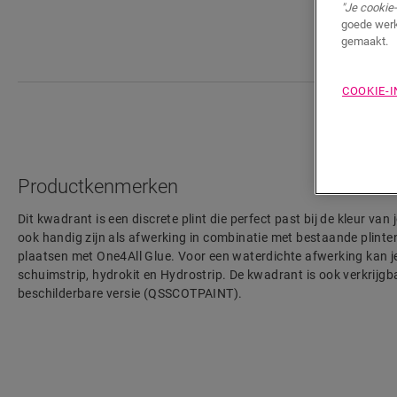
"Je cookie-
goede werk
gemaakt.
COOKIE-
Productkenmerken
Dit kwadrant is een discrete plint die perfect past bij de kleur va
ook handig zijn als afwerking in combinatie met bestaande plinten.
plaatsen met One4All Glue. Voor een waterdichte afwerking kan 
schuimstrip, hydrokit en Hydrostrip. De kwadrant is ook verkrijgba
beschilderbare versie (QSSCOTPAINT).