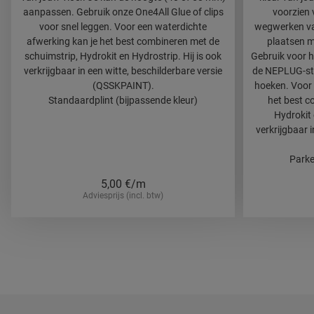
aanpassen. Gebruik onze One4All Glue of clips
voorzien 
voor snel leggen. Voor een waterdichte
wegwerken van
afwerking kan je het best combineren met de
plaatsen m
schuimstrip, Hydrokit en Hydrostrip. Hij is ook
Gebruik voor h
verkrijgbaar in een witte, beschilderbare versie
de NEPLUG-stek
(QSSKPAINT).
hoeken. Voor 
Standaardplint (bijpassende kleur)
het best c
Hydrokit 
verkrijgbaar i
Parke
5,00
€/m
Adviesprijs (incl. btw)