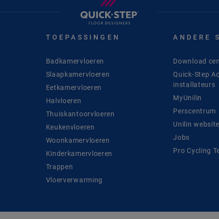
TOEPASSINGEN
ANDERE 
Badkamervloeren
Download cen
Slaapkamervloeren
Quick-Step A
installateurs
Eetkamervloeren
MyUnilin
Halvloeren
Perscentrum
Thuiskantoorvloeren
Unilin websit
Keukenvloeren
Jobs
Woonkamervloeren
Pro Cycling 
Kinderkamervloeren
Trappen
Vloerverwarming