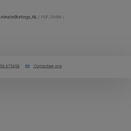
aminateSkirtings_NL
PDF, 298kb
56 675656
Contacteer ons