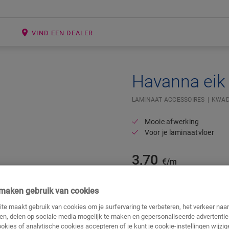
E
VIND EEN DEALER
Havanna eik
LAMINAAT ACCESSOIRES
KWAD
Mooie afwerking
Voor je laminaatvloer
3,70
€/m
Adviesprijs (incl. btw)
j maken gebruik van cookies
te maakt gebruik van cookies om je surfervaring te verbeteren, het verkeer naa
ren, delen op sociale media mogelijk te maken en gepersonaliseerde advertentie
ookies of analytische cookies accepteren of je kunt je cookie-instellingen wijzige