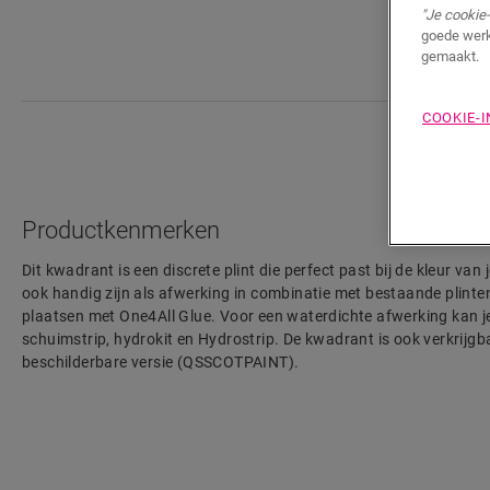
"Je cookie-
goede werk
gemaakt.
COOKIE-
Productkenmerken
Dit kwadrant is een discrete plint die perfect past bij de kleur va
ook handig zijn als afwerking in combinatie met bestaande plinten.
plaatsen met One4All Glue. Voor een waterdichte afwerking kan 
schuimstrip, hydrokit en Hydrostrip. De kwadrant is ook verkrijgba
beschilderbare versie (QSSCOTPAINT).