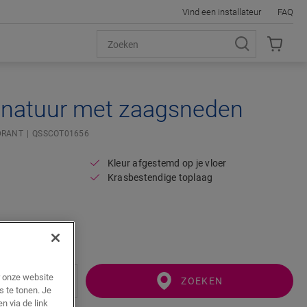
Vind een installateur
FAQ
 natuur met zaagsneden
RANT
QSSCOT01656
Kleur afgestemd op je vloer
Krasbestendige toplaag
r onze website
ZOEKEN
s te tonen. Je
n via de link