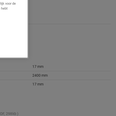
ijk voor de
 hebt
17 mm
2400 mm
17 mm
DF, 298kb