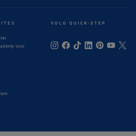
SITES
VOLG QUICK-STEP
ter
cademy voor
e
Team