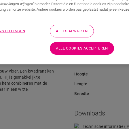
instellingen wijzigen"
hieronder. Essentiële en functionele cookies zijn noodzakel
ing van onze website. Andere cookies worden pas geplaatst nadat je een keuze
Downloads
Snelkoppeling naar
INSTELLINGEN
ALLES AFWIJZEN
ALLE COOKIES ACCEPTEREN
Afmetingen
n jouw vloer. Een kwadrant kan
Hoogte
 Hij is gemakkelijk te
je hem combineren met de
Lengte
ar in een witte,
Breedte
Downloads
Technische informatie
P