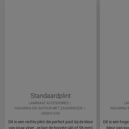
Standaardplint
LAMINAAT ACCESSOIRES
LA
HAVANNA EIK NATUUR MET ZAAGSNEDEN
HAVANNA E
QSSK01656
Dit is een rechte plint die perfect past bij de kleur
Dit is een hoge,
van jouw vloer. Je kan de hoogte (40 of 58 mm)
kleur van jou