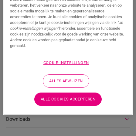
verbeteren, het verkeer naar onze website te analyseren, delen op
sociale media mogelijk te maken en gepersonaliseerde
advertenties te tonen. Je kunt alle cookies of analytische cookies
ZOEKEN
accepteren of je kunt je cookie-instellingen wijzigen via de link
"Je
cookie-instellingen wijzigen"
hieronder. Essentiële en functionele
cookies zijn noodzakelijk voor de goede werking van onze website.
Productkenmerken
Andere cookies worden pas geplaatst nadat je een keuze hebt
gemaakt.
Een elegante trap creëren die past bij de rest van je interieur is
eenvoudig met onze laminaattrapcovers. Je kunt ze
afstemmen op het design van de Capture-laminaatvloer, ze
COOKIE-INSTELLINGEN
zijn kras-, slijt- en waterbestendig en ze zijn gemakkelijk te
plaatsen en schoon te maken. Het is ongetwijfeld de meest
efficiënte manier om je trap te renoveren.
ALLES AFWIJZEN
ALLE COOKIES ACCEPTEREN
Afmetingen
Downloads