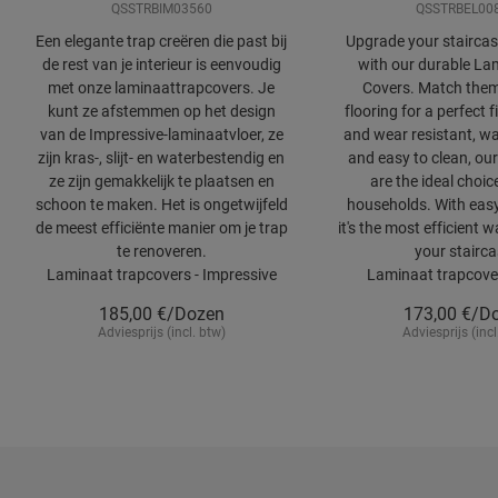
QSSTRBIM03560
QSSTRBEL00
Een elegante trap creëren die past bij
Upgrade your staircase
de rest van je interieur is eenvoudig
with our durable Lam
met onze laminaattrapcovers. Je
Covers. Match them
kunt ze afstemmen op het design
flooring for a perfect f
van de Impressive-laminaatvloer, ze
and wear resistant, wa
zijn kras-, slijt- en waterbestendig en
and easy to clean, our
ze zijn gemakkelijk te plaatsen en
are the ideal choic
schoon te maken. Het is ongetwijfeld
households. With easy 
de meest efficiënte manier om je trap
it's the most efficient 
te renoveren.
your stairca
Laminaat trapcovers - Impressive
Laminaat trapcover
185,00
€/Dozen
173,00
€/D
Adviesprijs (incl. btw)
Adviesprijs (incl