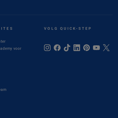
SITES
VOLG QUICK-STEP
ter
cademy voor
e
Team