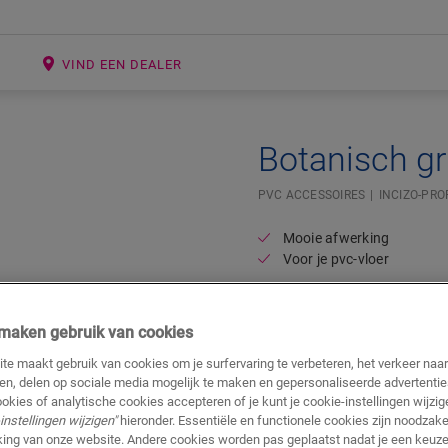
E
VIND EEN DEALER
Botanisch gr
PVC ACCESSOIRES
INCIZO-PRO
Mooie afwerking
Voor je pvc-vloer
64,95
€/Stuk(s)
j maken gebruik van cookies
Adviesprijs (incl. btw)
te maakt gebruik van cookies om je surfervaring te verbeteren, het verkeer naa
ren, delen op sociale media mogelijk te maken en gepersonaliseerde advertentie
ookies of analytische cookies accepteren of je kunt je cookie-instellingen wijzige
instellingen wijzigen"
hieronder. Essentiële en functionele cookies zijn noodzakel
ing van onze website. Andere cookies worden pas geplaatst nadat je een keuze