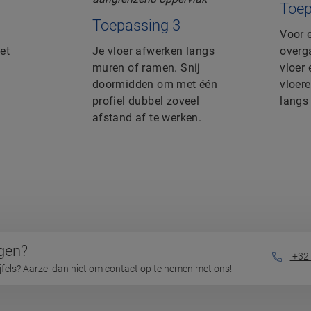
Toep
Toepassing 3
Voor 
et
Je vloer afwerken langs
overg
muren of ramen. Snij
vloer
doormidden om met één
vloer
profiel dubbel zoveel
langs
afstand af te werken.
gen?
+32 
ijfels? Aarzel dan niet om contact op te nemen met ons!