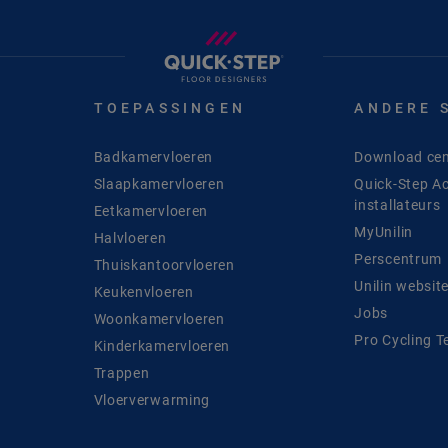
TOEPASSINGEN
ANDERE 
Badkamervloeren
Download cen
Slaapkamervloeren
Quick-Step A
installateurs
Eetkamervloeren
MyUnilin
Halvloeren
Perscentrum
Thuiskantoorvloeren
Unilin websit
Keukenvloeren
Jobs
Woonkamervloeren
Pro Cycling 
Kinderkamervloeren
Trappen
Vloerverwarming