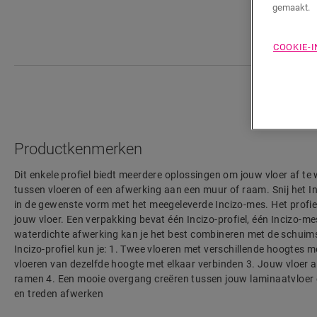
gemaakt.
COOKIE-
Productkenmerken
Dit enkele profiel biedt meerdere oplossingen om jouw vloer af te
tussen vloeren of een afwerking aan een muur of raam. Snij het I
in de gewenste vorm met het meegeleverde Incizo-mes. Het profiel 
jouw vloer. Een verpakking bevat één Incizo-profiel, één Incizo-mes
waterdichte afwerking kan je het best combineren met de schuims
Incizo-profiel kun je: 1. Twee vloeren met verschillende hoogtes 
vloeren van dezelfde hoogte met elkaar verbinden 3. Jouw vloer 
ramen 4. Een mooie overgang creëren tussen jouw laminaatvloer 
en treden afwerken