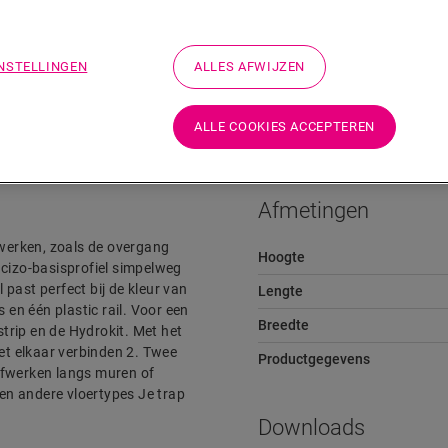
INSTELLINGEN
ALLES AFWIJZEN
Downloads
Snelkoppeling naar
ALLE COOKIES ACCEPTEREN
Afmetingen
 werken, zoals de overgang
Hoogte
ncizo-basisprofiel simpelweg
past perfect bij de kleur van
Lengte
 en één plastic rail. Voor een
Breedte
trip en de Hydrokit. Met het
met elkaar verbinden 2. Twee
Productgegevens
afwerken langs muren of
en andere vloertypes Je trap
Downloads