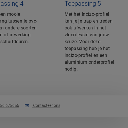
assing 4
Toepassing 5
een mooie
Met het Incizo-profiel
ang tussen je pvc-
kan je je trap en treden
 en andere soorten
ook afwerken in het
en of afwerking
vloerdessin van jouw
 schuifdeuren.
keuze. Voor deze
toepassing heb je het
Incizo-profiel en een
aluminium onderprofiel
nodig.
56 675656
Contacteer ons