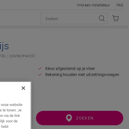
Vind een installateur
FAQ
ijs
FIEL
QSVINCP40237
Kleur afgestemd op je vloer
Rekening houden met uitzettingsvoegen
r onze website
s te tonen. Je
n via de link
ZOEKEN
ijk voor de
 hebt