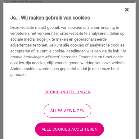
Ja... Wij maken gebruik van cookies
ZOEKEN
Deze website maakt gebruik van cookies om je surfervaring te
verbeteren, het verkeer naar onze website te analyseren, delen op
Productkenmerken
sociale media mogelijk te maken en gepersonaliseerde
advertenties te tonen. Je kunt alle cookies of analytische cookies
accepteren of je kunt je cookie-instellingen wijzigen via de link
"Je
Dit enkele profiel biedt meerdere oplossingen om jouw vloer af
cookie-instellingen wijzigen"
hieronder. Essentiële en functionele
te werken, zoals de overgang tussen vloeren of een afwerking
cookies zijn noodzakelijk voor de goede werking van onze website.
aan een muur of raam. Snij het Incizo-basisprofiel simpelweg
Andere cookies worden pas geplaatst nadat je een keuze hebt
in de gewenste vorm met het meegeleverde Incizo-mes. Het
gemaakt.
profiel past perfect bij de kleur van jouw vloer. Een verpakking
bevat één Incizo-profiel, één Incizo-mes en één plastic rail.
Voor een waterdichte afwerking kan je het best combineren
COOKIE-INSTELLINGEN
met de schuimstrip en de Hydrokit. Met het Incizo-profiel kun
je: 1. Twee vloeren met verschillende hoogtes met elkaar
verbinden 2. Twee vloeren van dezelfde hoogte met elkaar
ALLES AFWIJZEN
verbinden 3. Jouw vloer afwerken langs muren of ramen 4.
Een mooie overgang creëren tussen jouw laminaatvloer en
ALLE COOKIES ACCEPTEREN
andere vloertypes Je trap en treden afwerken