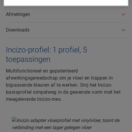
Afmetingen
Downloads
Incizo-profiel: 1 profiel, 5
toepassingen
Multifunctioneel en gepatenteerd
afwerkingsgereedschap om je vloer en trappen in
bijpassende kleuren af te werken. Snij het Incizo-
basisprofiel simpelweg in de gewenste vorm met het
meegeleverde Incizo-mes.