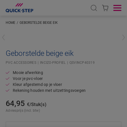
Open search
Ope
HOME
GEBORSTELDE BEIGE EIK
Voer je locatie in
Geborstelde beige eik
PVC ACCESSOIRES
INCIZO-PROFIEL
QSVINCP40319
Mooie afwerking
Voor je pvc-vloer
Kleur afgestemd op je vloer
Rekening houden met uitzettingsvoegen
64,95
€/Stuk(s)
Adviesprijs (incl. btw)