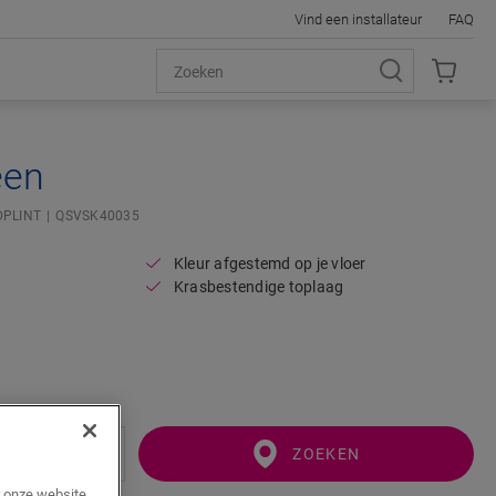
Vind een installateur
FAQ
een
PLINT
QSVSK40035
Kleur afgestemd op je vloer
Krasbestendige toplaag
ZOEKEN
r onze website