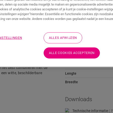
ren, delen op sociale media mogelijk te maken en gepersonaliseerde advertentie
ookies of analytische cookies accepteren of je kunt je cookie-instellingen wijzige
instellingen wijzigen"
hieronder. Essentiële en functionele cookies zijn noodzakel
ing van onze website. Andere cookies worden pas geplaatst nadat je een keuze
Downloads
Snelkoppeling naar
INSTELLINGEN
ALLES AFWIJZEN
Afmetingen
ALLE COOKIES ACCEPTEREN
De plinten zijn gemakkelijk te
Hoogte
e het best combineren met de
n een witte, beschilderbare
Lengte
Breedte
Downloads
Technische informatie
P