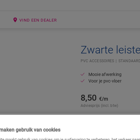
E
VIND EEN DEALER
Zwarte leist
PVC ACCESSOIRES
STANDAARD
Mooie afwerking
Voor je pvc-vloer
8,50
€/m
Adviesprijs (incl. btw)
j maken gebruik van cookies
te maakt gebruik van cookies om je surfervaring te verbeteren, het verkeer naa