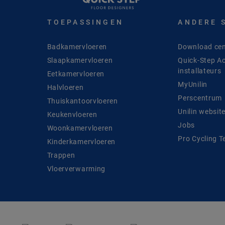
TOEPASSINGEN
ANDERE 
Badkamervloeren
Download cen
Slaapkamervloeren
Quick-Step A
installateurs
Eetkamervloeren
MyUnilin
Halvloeren
Perscentrum
Thuiskantoorvloeren
Unilin websit
Keukenvloeren
Jobs
Woonkamervloeren
Pro Cycling 
Kinderkamervloeren
Trappen
Vloerverwarming