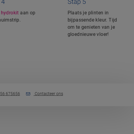
 4
Stap 5
g
hydrokit
aan op
Plaats je plinten in
huimstrip.
bijpassende kleur. Tijd
om te genieten van je
gloednieuwe vloer!
56 675656
Contacteer ons