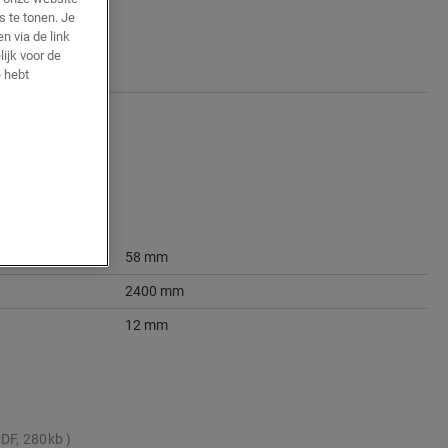
s te tonen. Je
n via de link
ijk voor de
 hebt
58 mm
2400 mm
12 mm
DF, 280kb