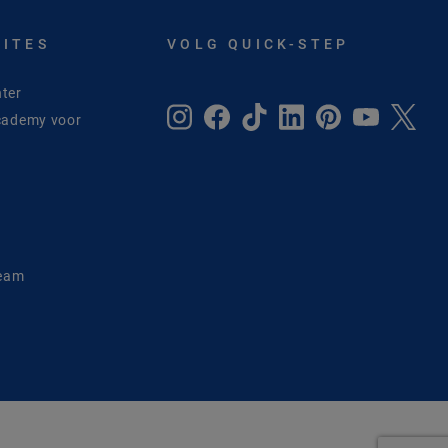
SITES
VOLG QUICK-STEP
ter
cademy voor
e
Team