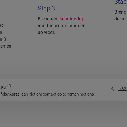
Stap
Stap 3
Bren
Breng een
schuimstrip
de sc
C-
aan tussen de muur en
en
de vloer.
n 8
en en
gen?
+32 
ijfels? Aarzel dan niet om contact op te nemen met ons!