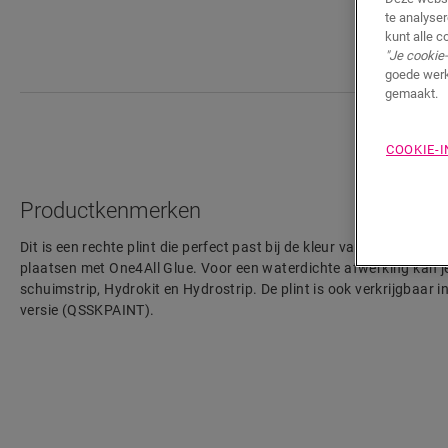
te analyse
kunt alle c
"Je cookie-
goede werk
gemaakt.
COOKIE-
Productkenmerken
Dit is een rechte plint die perfect past bij de kleur van jouw vloer. 
plaatsen met One4All Glue. Voor een waterdichte afwerking kan j
schuimstrip, Hydrokit en Hydrostrip. De plint is ook verkrijgbaar i
versie (QSSKPAINT).