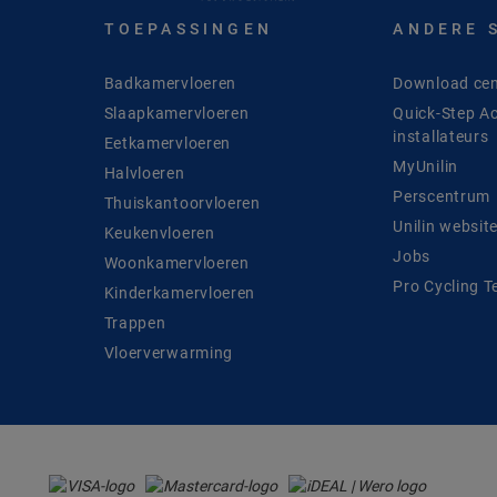
TOEPASSINGEN
ANDERE 
Badkamervloeren
Download cen
Slaapkamervloeren
Quick-Step A
installateurs
Eetkamervloeren
MyUnilin
Halvloeren
Perscentrum
Thuiskantoorvloeren
Unilin websit
Keukenvloeren
Jobs
Woonkamervloeren
Pro Cycling 
Kinderkamervloeren
Trappen
Vloerverwarming