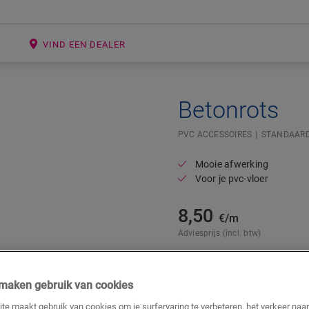
E
VIND EEN DEALER
Betonrots
PVC ACCESSOIRES
STANDAARD
Mooie afwerking
Voor je pvc-vloer
8,50
€/m
Adviesprijs (incl. btw)
j maken gebruik van cookies
te maakt gebruik van cookies om je surfervaring te verbeteren, het verkeer naa