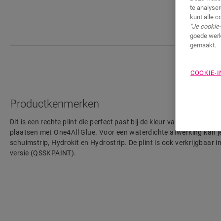
te analyse
kunt alle c
"Je cookie-
goede werk
gemaakt.
COOKIE-
Productkenmerken
Dit is een rechte plint die perfect past bij de kleur van jouw vloer. 
plaatsen met One4All Glue. Voor een waterdichte afwerking kan j
schuimstrip, Hydrokit en Hydrostrip. De plint is ook verkrijgbaar i
versie (QSSKPAINT).