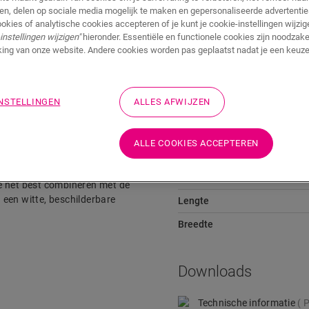
ren, delen op sociale media mogelijk te maken en gepersonaliseerde advertentie
ookies of analytische cookies accepteren of je kunt je cookie-instellingen wijzige
instellingen wijzigen"
hieronder. Essentiële en functionele cookies zijn noodzakel
ing van onze website. Andere cookies worden pas geplaatst nadat je een keuze
Downloads
Snelkoppeling naar
INSTELLINGEN
ALLES AFWIJZEN
Afmetingen
ALLE COOKIES ACCEPTEREN
De plinten zijn gemakkelijk te
Hoogte
e het best combineren met de
n een witte, beschilderbare
Lengte
Breedte
Downloads
Technische informatie
P