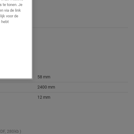
s te tonen. Je
n via de link
ijk voor de
 hebt
58 mm
2400 mm
12 mm
DF, 280kb