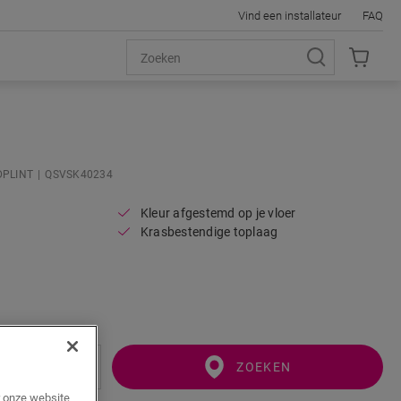
Vind een installateur
FAQ
PLINT
QSVSK40234
Kleur afgestemd op je vloer
Krasbestendige toplaag
ZOEKEN
r onze website