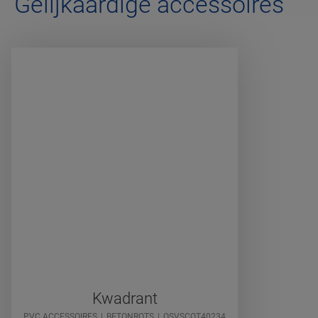
Gelijkaardige accessoires
Kwadrant
PVC ACCESSOIRES
BETONROTS
QSVSCOT40234