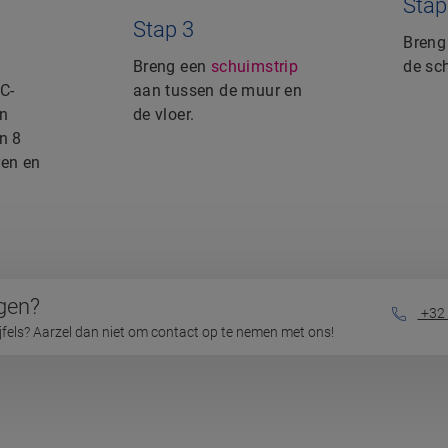
Stap
Stap 3
Bren
Breng een
schuimstrip
de sc
C-
aan tussen de muur en
en
de vloer.
n 8
en en
gen?
+32 
ijfels? Aarzel dan niet om contact op te nemen met ons!