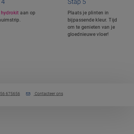
 4
Stap 5
g
hydrokit
aan op
Plaats je plinten in
huimstrip.
bijpassende kleur. Tijd
om te genieten van je
gloednieuwe vloer!
56 675656
Contacteer ons