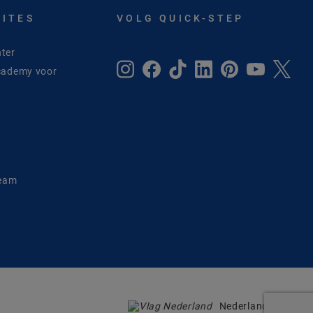
SITES
VOLG QUICK-STEP
ter
cademy voor
e
Team
Nederland