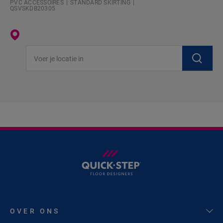
PVC ACCESSOIRES
STANDARD SKIRTING
QSVSKDB20305
Voer je locatie in
OVER ONS