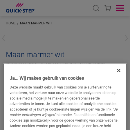
Open search
Ope
HOME
MAAN MARMER WIT
Voer je locatie in
Maan marmer wit
PVC ACCESSOIRES
STANDARD SKIRTING
QSVSKDB20305
Mooie afwerking
Ja... Wij maken gebruik van cookies
Kleur afgestemd op je vloer
Krasbestendige toplaag
Deze website maakt gebruik van cookies om je surfervaring te
Waterbestendig
verbeteren, het verkeer naar onze website te analyseren, delen op
sociale media mogelijk te maken en gepersonaliseerde
8,50
advertenties te tonen. Je kunt alle cookies of analytische cookies
€/m
accepteren of je kunt je cookie-instellingen wijzigen via de link
"Je
Adviesprijs (incl. btw)
cookie-instellingen wijzigen"
hieronder. Essentiële en functionele
cookies zijn noodzakelijk voor de goede werking van onze website.
Andere cookies worden pas geplaatst nadat je een keuze hebt