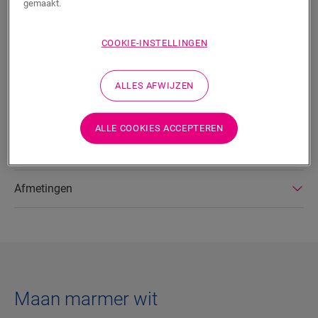
gemaakt.
COOKIE-INSTELLINGEN
ZOEKEN
ALLES AFWIJZEN
Productkenmerken
Dit is een rechte plint die perfect past bij de kleur van jouw
ALLE COOKIES ACCEPTEREN
vloer. De plinten zijn gemakkelijk te plaatsen met One4All Glue.
Afmetingen
Maan marmer wit