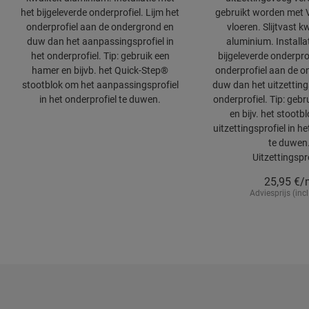
het bijgeleverde onderprofiel. Lijm het
gebruikt worden met Vi
onderprofiel aan de ondergrond en
vloeren. Slijtvast kw
duw dan het aanpassingsprofiel in
aluminium. Installa
het onderprofiel. Tip: gebruik een
bijgeleverde onderprof
hamer en bijvb. het Quick-Step®
onderprofiel aan de 
stootblok om het aanpassingsprofiel
duw dan het uitzettings
in het onderprofiel te duwen.
onderprofiel. Tip: geb
en bijv. het stootb
uitzettingsprofiel in he
te duwen
Uitzettingspr
25,95
€/
Adviesprijs (incl