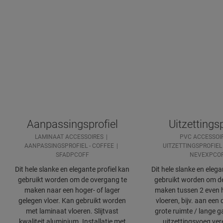
Aanpassingsprofiel
Uitzettingsp
LAMINAAT ACCESSOIRES
PVC ACCESSOI
AANPASSINGSPROFIEL - COFFEE
UITZETTINGSPROFIEL 
SFADPCOFF
NEVEXPCO
Dit hele slanke en elegante profiel kan
Dit hele slanke en elega
gebruikt worden om de overgang te
gebruikt worden om d
maken naar een hoger- of lager
maken tussen 2 even 
gelegen vloer. Kan gebruikt worden
vloeren, bijv. aan een 
met laminaat vloeren. Slijtvast
grote ruimte / lange 
kwaliteit aluminium. Installatie met
uitzettingsvoeg vere