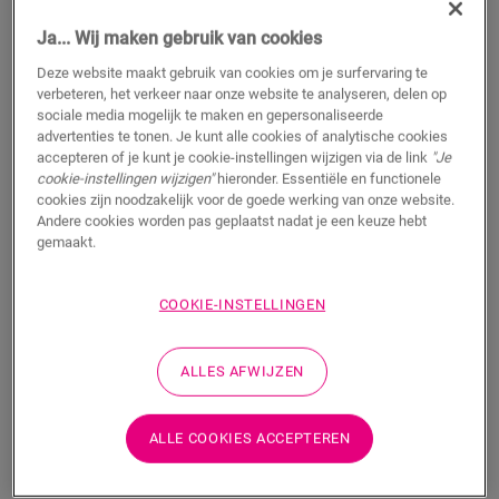
Ja... Wij maken gebruik van cookies
Deze website maakt gebruik van cookies om je surfervaring te
verbeteren, het verkeer naar onze website te analyseren, delen op
sociale media mogelijk te maken en gepersonaliseerde
advertenties te tonen. Je kunt alle cookies of analytische cookies
Uitzettingsprofiel - Coffee
accepteren of je kunt je cookie-instellingen wijzigen via de link
"Je
cookie-instellingen wijzigen"
hieronder. Essentiële en functionele
LAMINAAT ACCESSOIRES
UITZETTINGSPROFIEL
SFEXPCOFF
cookies zijn noodzakelijk voor de goede werking van onze website.
Andere cookies worden pas geplaatst nadat je een keuze hebt
Mooie afwerking
gemaakt.
Voor je laminaatvloer
Eenvoudig te plaatsen
COOKIE-INSTELLINGEN
ALLES AFWIJZEN
ZOEKEN
ALLE COOKIES ACCEPTEREN
Productkenmerken