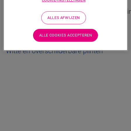
COOKIE-INSTELLINGEN
Standaardplint
Parketpli
ALLES AFWIJZEN
QSSK(-)
QSPSKR(-)
ALLE COOKIES ACCEPTEREN
Witte en overschilderbare plinten