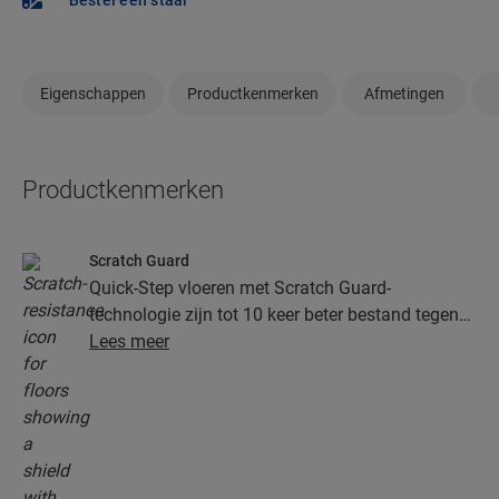
Bestel een staal
Eigenschappen
Productkenmerken
Afmetingen
Productkenmerken
Scratch Guard
Quick-Step vloeren met Scratch Guard-
technologie zijn tot 10 keer beter bestand tegen
krassen dan vloeren zonder Scratch Guard.
Lees meer