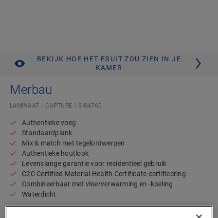
BEKIJK HOE HET ERUIT ZOU ZIEN IN JE
KAMER
Merbau
LAMINAAT
CAPTURE
SIG4760
Authentieke voeg
Standaardplank
Mix & match met tegelontwerpen
Authentieke houtlook
Levenslange garantie voor residentieel gebruik
C2C Certified Material Health Certificate-certificering
Combineerbaar met vloerverwarming en -koeling
Waterdicht
39,95