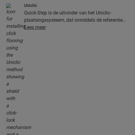
Uniclic
Quick-Step is de uitvinder van het Uniclic-
plaatsingssysteem, dat inmiddels dé referentie
onder de kliksystemen is. Gebruik het
Lees meer
revolutionaire en gepatenteerde kliksysteem om
je planken moeiteloos in elkaar te klikken.