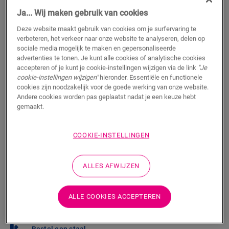
€/m²
Adviesprijs (incl. btw)
Ja... Wij maken gebruik van cookies
Deze website maakt gebruik van cookies om je surfervaring te
Vind een verkooppunt in de buurt
verbeteren, het verkeer naar onze website te analyseren, delen op
sociale media mogelijk te maken en gepersonaliseerde
Wil je deze vloer graag in het echt te zien? Zit je nog
advertenties te tonen. Je kunt alle cookies of analytische cookies
met vragen? Geen probleem! Er is altijd een Quick-Step
accepteren of je kunt je cookie-instellingen wijzigen via de link
"Je
verkooppunt in je buurt.
cookie-instellingen wijzigen"
hieronder. Essentiële en functionele
cookies zijn noodzakelijk voor de goede werking van onze website.
Andere cookies worden pas geplaatst nadat je een keuze hebt
gemaakt.
ZOEKEN
COOKIE-INSTELLINGEN
ALLES AFWIJZEN
Weet je niet zeker of deze vloer bij je stijl en
behoeften past?
ALLE COOKIES ACCEPTEREN
Bekijk hoe het eruit zou zien in je kamer