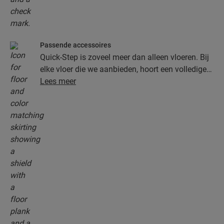
Passende accessoires
Quick-Step is zoveel meer dan alleen vloeren. Bij
elke vloer die we aanbieden, hoort een volledige
collectie accessoires, inclusief ondervloeren,
Lees meer
afwerkingsprofielen en plinten die perfect bij de
kleur van je vloer passen.