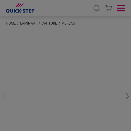
Open search
Ope
HOME
LAMINAAT
CAPTURE
MERBAU
Voer je locatie in