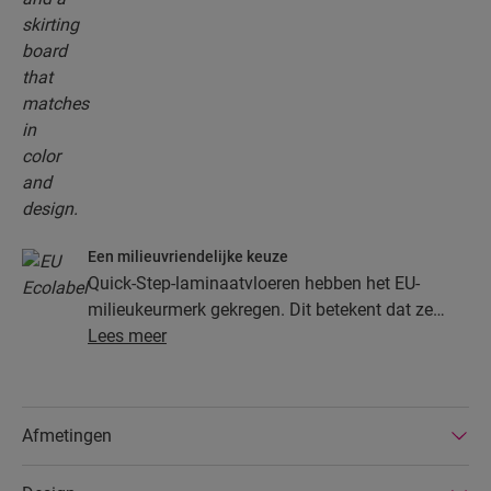
Een milieuvriendelijke keuze
Quick-Step-laminaatvloeren hebben het EU-
milieukeurmerk gekregen. Dit betekent dat ze
gemaakt zijn van ten minste 80% duurzaam
Lees meer
ontgonnen hout, dat gevaarlijke stoffen in hun
samenstelling vermeden worden en dat ze
geproduceerd worden in energiezuinige
Afmetingen
fabrieken. Bovendien hebben Quick-Step-
laminaatvloeren een zeer lange levensduur, een