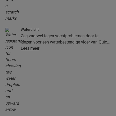
Waterdicht
Zeg vaarwel tegen vochtproblemen door te
kiezen voor een waterbestendige vloer van Quick-
Step. Deze vloeren zien er niet alleen uitzonderlijk
Lees meer
stijlvol en natuurlijk uit, ze zijn ook nog eens
100% vochtbestendig, waardoor schoonmaken
gemakkelijker dan ooit verloopt!