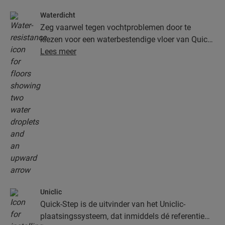
Waterdicht
Zeg vaarwel tegen vochtproblemen door te
kiezen voor een waterbestendige vloer van Quick-
Step. Deze vloeren zien er niet alleen uitzonderlijk
Lees meer
stijlvol en natuurlijk uit, ze zijn ook nog eens
100% vochtbestendig, waardoor schoonmaken
gemakkelijker dan ooit verloopt!
Uniclic
Quick-Step is de uitvinder van het Uniclic-
plaatsingssysteem, dat inmiddels dé referentie