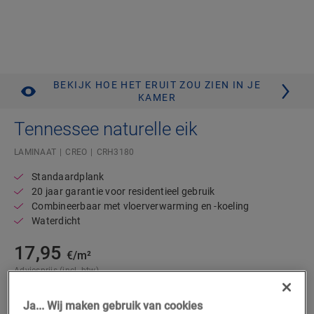
BEKIJK HOE HET ERUIT ZOU ZIEN IN JE
KAMER
Tennessee naturelle eik
LAMINAAT
CREO
CRH3180
Standaardplank
20 jaar garantie voor residentieel gebruik
Combineerbaar met vloerverwarming en -koeling
Waterdicht
17,95
€/m²
Adviesprijs (incl. btw)
Vind een verkooppunt in de buurt
Ja... Wij maken gebruik van cookies