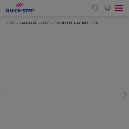
Open search
Ope
HOME
LAMINAAT
CREO
TENNESSEE NATURELLE EIK
Voer je locatie in