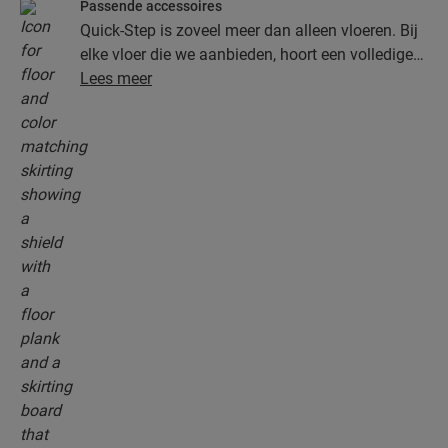
Passende accessoires
Quick-Step is zoveel meer dan alleen vloeren. Bij
elke vloer die we aanbieden, hoort een volledige
collectie accessoires, inclusief ondervloeren,
Lees meer
afwerkingsprofielen en plinten die perfect bij de
kleur van je vloer passen.