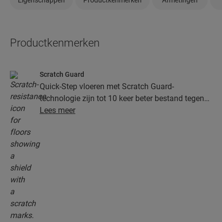
Productkenmerken
Scratch Guard
Quick-Step vloeren met Scratch Guard-
technologie zijn tot 10 keer beter bestand tegen
krassen dan vloeren zonder Scratch Guard.
Lees meer