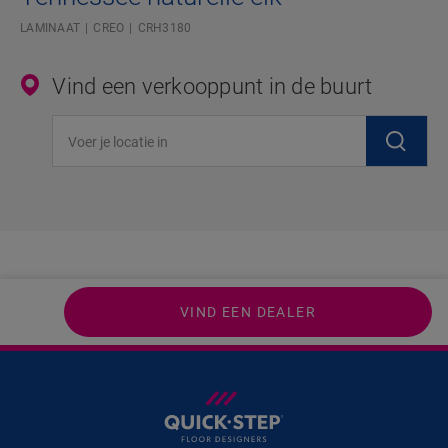
LAMINAAT
CREO
CRH3180
Vind een verkooppunt in de buurt
Voer je locatie in
VIND EEN DEALER