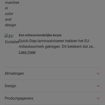
Een milieuvriendelijke keuze
Quick-Step-laminaatvloeren hebben het EU-
milieukeurmerk gekregen. Dit betekent dat ze
gemaakt zijn van ten minste 80% duurzaam
Lees meer
ontgonnen hout, dat gevaarlijke stoffen in hun
samenstelling vermeden worden en dat ze
geproduceerd worden in energiezuinige
Afmetingen
fabrieken. Bovendien hebben Quick-Step-
laminaatvloeren een zeer lange levensduur, een
Design
uitgebreide productgarantie en zijn ze
gemakkelijk te repareren en verwijderen.
Productgegevens