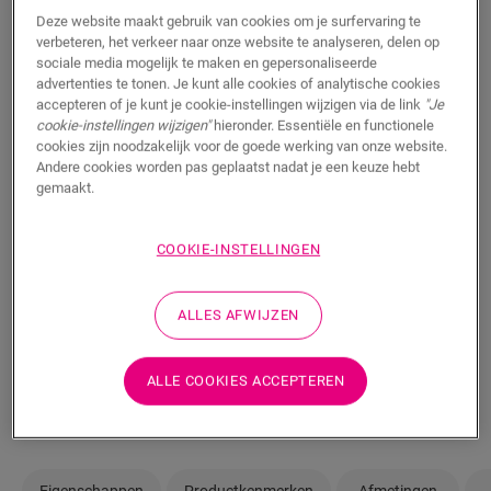
Wil je deze vloer graag in het echt te zien? Zit je nog
Deze website maakt gebruik van cookies om je surfervaring te
verbeteren, het verkeer naar onze website te analyseren, delen op
met vragen? Geen probleem! Er is altijd een Quick-Step
sociale media mogelijk te maken en gepersonaliseerde
verkooppunt in je buurt.
advertenties te tonen. Je kunt alle cookies of analytische cookies
accepteren of je kunt je cookie-instellingen wijzigen via de link
"Je
cookie-instellingen wijzigen"
hieronder. Essentiële en functionele
cookies zijn noodzakelijk voor de goede werking van onze website.
Andere cookies worden pas geplaatst nadat je een keuze hebt
gemaakt.
ZOEKEN
COOKIE-INSTELLINGEN
Weet je niet zeker of deze vloer bij je stijl en
behoeften past?
ALLES AFWIJZEN
Bekijk hoe het eruit zou zien in je kamer
ALLE COOKIES ACCEPTEREN
Bestel een staal
Eigenschappen
Productkenmerken
Afmetingen