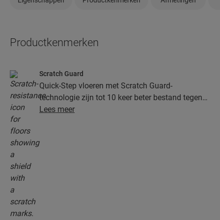
Productkenmerken
Scratch Guard
Quick-Step vloeren met Scratch Guard-
technologie zijn tot 10 keer beter bestand tegen
krassen dan vloeren zonder Scratch Guard.
Lees meer