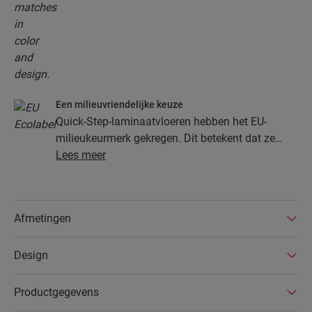
Een milieuvriendelijke keuze
Quick-Step-laminaatvloeren hebben het EU-
milieukeurmerk gekregen. Dit betekent dat ze
gemaakt zijn van ten minste 80% duurzaam
Lees meer
ontgonnen hout, dat gevaarlijke stoffen in hun
samenstelling vermeden worden en dat ze
geproduceerd worden in energiezuinige
Afmetingen
fabrieken. Bovendien hebben Quick-Step-
laminaatvloeren een zeer lange levensduur, een
Design
uitgebreide productgarantie en zijn ze
gemakkelijk te repareren en verwijderen.
Productgegevens