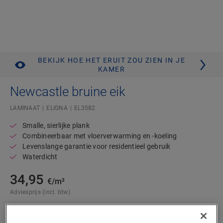
BEKIJK HOE HET ERUIT ZOU ZIEN IN JE
KAMER
Newcastle bruine eik
LAMINAAT
ELIGNA
EL3582
Smalle, sierlijke plank
Combineerbaar met vloerverwarming en -koeling
Levenslange garantie voor residentieel gebruik
Waterdicht
34,95
€/m²
Adviesprijs (incl. btw)
Vind een verkooppunt in de buurt