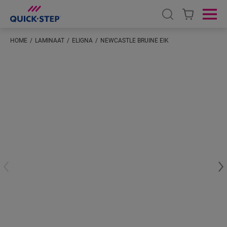
Open search
Ope
HOME
LAMINAAT
ELIGNA
NEWCASTLE BRUINE EIK
Voer je locatie in