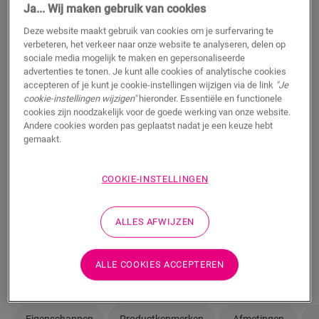
Ja... Wij maken gebruik van cookies
Wil je deze vloer graag in het echt te zien? Zit je nog
met vragen? Geen probleem! Er is altijd een Quick-Step
Deze website maakt gebruik van cookies om je surfervaring te
verbeteren, het verkeer naar onze website te analyseren, delen op
verkooppunt in je buurt.
sociale media mogelijk te maken en gepersonaliseerde
advertenties te tonen. Je kunt alle cookies of analytische cookies
accepteren of je kunt je cookie-instellingen wijzigen via de link
"Je
cookie-instellingen wijzigen"
hieronder. Essentiële en functionele
cookies zijn noodzakelijk voor de goede werking van onze website.
ZOEKEN
Andere cookies worden pas geplaatst nadat je een keuze hebt
gemaakt.
COOKIE-INSTELLINGEN
Weet je niet zeker of deze vloer bij je stijl en
behoeften past?
ALLES AFWIJZEN
Bekijk hoe het eruit zou zien in je kamer
Bestel een staal
ALLE COOKIES ACCEPTEREN
Eigenschappen
Productkenmerken
Afmetingen