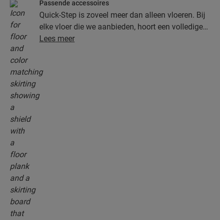
Passende accessoires
Quick-Step is zoveel meer dan alleen vloeren. Bij
elke vloer die we aanbieden, hoort een volledige
collectie accessoires, inclusief ondervloeren,
Lees meer
afwerkingsprofielen en plinten die perfect bij de
kleur van je vloer passen.