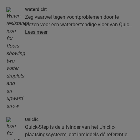
Waterdicht
Zeg vaarwel tegen vochtproblemen door te
kiezen voor een waterbestendige vloer van Quick-
Step. Deze vloeren zien er niet alleen uitzonderlijk
Lees meer
stijlvol en natuurlijk uit, ze zijn ook nog eens
100% vochtbestendig, waardoor schoonmaken
gemakkelijker dan ooit verloopt!
Uniclic
Quick-Step is de uitvinder van het Uniclic-
plaatsingssysteem, dat inmiddels dé referentie