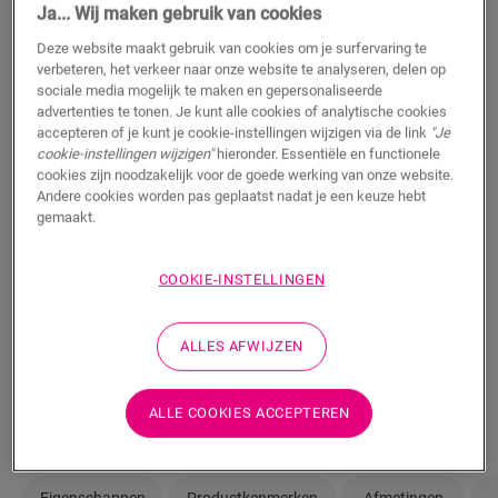
Ja... Wij maken gebruik van cookies
Wil je deze vloer graag in het echt te zien? Zit je nog
met vragen? Geen probleem! Er is altijd een Quick-Step
Deze website maakt gebruik van cookies om je surfervaring te
verbeteren, het verkeer naar onze website te analyseren, delen op
verkooppunt in je buurt.
sociale media mogelijk te maken en gepersonaliseerde
advertenties te tonen. Je kunt alle cookies of analytische cookies
accepteren of je kunt je cookie-instellingen wijzigen via de link
"Je
cookie-instellingen wijzigen"
hieronder. Essentiële en functionele
cookies zijn noodzakelijk voor de goede werking van onze website.
ZOEKEN
Andere cookies worden pas geplaatst nadat je een keuze hebt
gemaakt.
COOKIE-INSTELLINGEN
Weet je niet zeker of deze vloer bij je stijl en
behoeften past?
ALLES AFWIJZEN
Bekijk hoe het eruit zou zien in je kamer
Bestel een staal
ALLE COOKIES ACCEPTEREN
Eigenschappen
Productkenmerken
Afmetingen