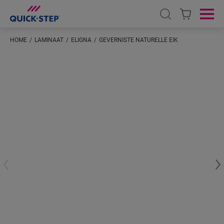
Open search
Ope
HOME
LAMINAAT
ELIGNA
GEVERNISTE NATURELLE EIK
Voer je locatie in