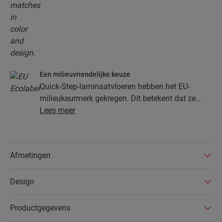
Een milieuvriendelijke keuze
Quick-Step-laminaatvloeren hebben het EU-
milieukeurmerk gekregen. Dit betekent dat ze
gemaakt zijn van ten minste 80% duurzaam
Lees meer
ontgonnen hout, dat gevaarlijke stoffen in hun
samenstelling vermeden worden en dat ze
geproduceerd worden in energiezuinige
Afmetingen
fabrieken. Bovendien hebben Quick-Step-
laminaatvloeren een zeer lange levensduur, een
Design
uitgebreide productgarantie en zijn ze
gemakkelijk te repareren en verwijderen.
Productgegevens