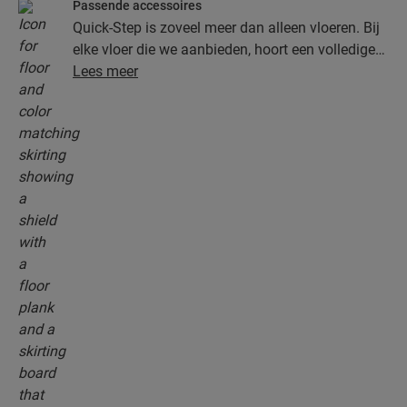
Passende accessoires
Quick-Step is zoveel meer dan alleen vloeren. Bij
elke vloer die we aanbieden, hoort een volledige
collectie accessoires, inclusief ondervloeren,
Lees meer
afwerkingsprofielen en plinten die perfect bij de
kleur van je vloer passen.