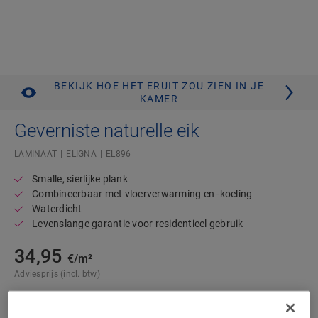
BEKIJK HOE HET ERUIT ZOU ZIEN IN JE
KAMER
Geverniste naturelle eik
LAMINAAT
ELIGNA
EL896
Smalle, sierlijke plank
Combineerbaar met vloerverwarming en -koeling
Waterdicht
Levenslange garantie voor residentieel gebruik
34,95
€/m²
Adviesprijs (incl. btw)
Vind een verkooppunt in de buurt