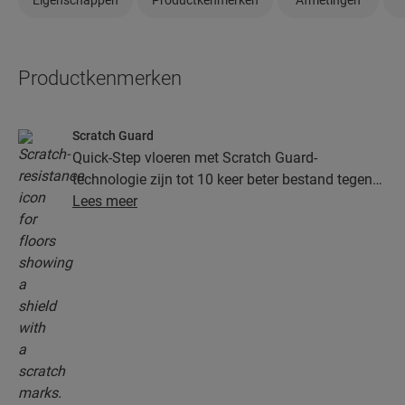
Productkenmerken
Scratch Guard
Quick-Step vloeren met Scratch Guard-
technologie zijn tot 10 keer beter bestand tegen
krassen dan vloeren zonder Scratch Guard.
Lees meer