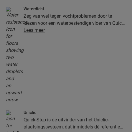
Waterdicht
Zeg vaarwel tegen vochtproblemen door te
kiezen voor een waterbestendige vloer van Quick-
Step. Deze vloeren zien er niet alleen uitzonderlijk
Lees meer
stijlvol en natuurlijk uit, ze zijn ook nog eens
100% vochtbestendig, waardoor schoonmaken
gemakkelijker dan ooit verloopt!
Uniclic
Quick-Step is de uitvinder van het Uniclic-
plaatsingssysteem, dat inmiddels dé referentie