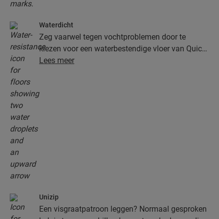
Waterdicht
Zeg vaarwel tegen vochtproblemen door te
kiezen voor een waterbestendige vloer van Quick-
Step. Deze vloeren zien er niet alleen uitzonderlijk
Lees meer
stijlvol en natuurlijk uit, ze zijn ook nog eens
100% vochtbestendig, waardoor schoonmaken
gemakkelijker dan ooit verloopt!
Unizip
Een visgraatpatroon leggen? Normaal gesproken