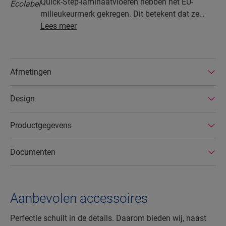
Quick-Step-laminaatvloeren hebben het EU-
milieukeurmerk gekregen. Dit betekent dat ze
gemaakt zijn van ten minste 80% duurzaam
Lees meer
ontgonnen hout, dat gevaarlijke stoffen in hun
samenstelling vermeden worden en dat ze
geproduceerd worden in energiezuinige
Afmetingen
fabrieken. Bovendien hebben Quick-Step-
laminaatvloeren een zeer lange levensduur, een
Design
uitgebreide productgarantie en zijn ze
gemakkelijk te repareren en verwijderen.
Productgegevens
Documenten
Aanbevolen accessoires
Perfectie schuilt in de details. Daarom bieden wij, naast