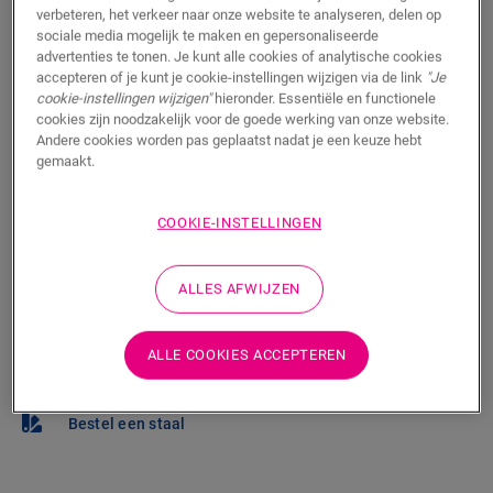
verbeteren, het verkeer naar onze website te analyseren, delen op
sociale media mogelijk te maken en gepersonaliseerde
Wil je deze vloer graag in het echt te zien? Zit je nog
advertenties te tonen. Je kunt alle cookies of analytische cookies
met vragen? Geen probleem! Er is altijd een Quick-Step
accepteren of je kunt je cookie-instellingen wijzigen via de link
"Je
verkooppunt in je buurt.
cookie-instellingen wijzigen"
hieronder. Essentiële en functionele
cookies zijn noodzakelijk voor de goede werking van onze website.
Andere cookies worden pas geplaatst nadat je een keuze hebt
gemaakt.
ZOEKEN
COOKIE-INSTELLINGEN
ALLES AFWIJZEN
Weet je niet zeker of deze vloer bij je stijl en
behoeften past?
ALLE COOKIES ACCEPTEREN
Bekijk hoe het eruit zou zien in je kamer
Bestel een staal