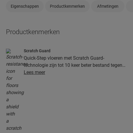
Eigenschappen
Productkenmerken
Afmetingen
Productkenmerken
Scratch Guard
Quick-Step vloeren met Scratch Guard-
technologie zijn tot 10 keer beter bestand tegen
krassen dan vloeren zonder Scratch Guard.
Lees meer