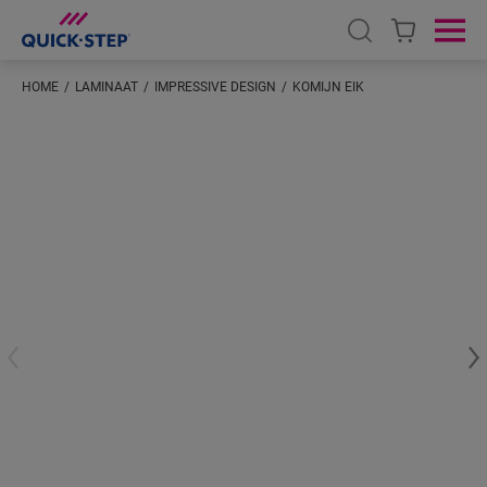
Open search
Ope
HOME
LAMINAAT
IMPRESSIVE DESIGN
KOMIJN EIK
Voer je locatie in