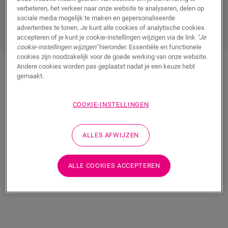
uiteraard helpen ze ook om
het geluid van voetstappen te
verbeteren, het verkeer naar onze website te analyseren, delen op
dempen
voor een beter akoestisch comfort.
sociale media mogelijk te maken en gepersonaliseerde
advertenties te tonen. Je kunt alle cookies of analytische cookies
accepteren of je kunt je cookie-instellingen wijzigen via de link
"Je
cookie-instellingen wijzigen"
hieronder. Essentiële en functionele
cookies zijn noodzakelijk voor de goede werking van onze website.
Andere cookies worden pas geplaatst nadat je een keuze hebt
gemaakt.
Aanbevolen ondervloeren voor
COOKIE-INSTELLINGEN
Alpha PVC
ALLES AFWIJZEN
ALLE COOKIES ACCEPTEREN