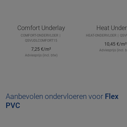
Comfort Underlay
Heat Under
COMFORT-ONDERVLOER
HEAT-ONDERVLOER
QSV
QSVUDLCOMFORT15
10,45
€/m²
7,25
€/m²
Adviesprijs (incl. 
Adviesprijs (incl. btw)
Aanbevolen ondervloeren voor
Flex
PVC