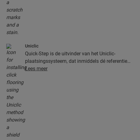
Uniclic
Quick-Step is de uitvinder van het Uniclic-
plaatsingssysteem, dat inmiddels dé referentie
onder de kliksystemen is. Gebruik het
Lees meer
revolutionaire en gepatenteerde kliksysteem om
je planken moeiteloos in elkaar te klikken.