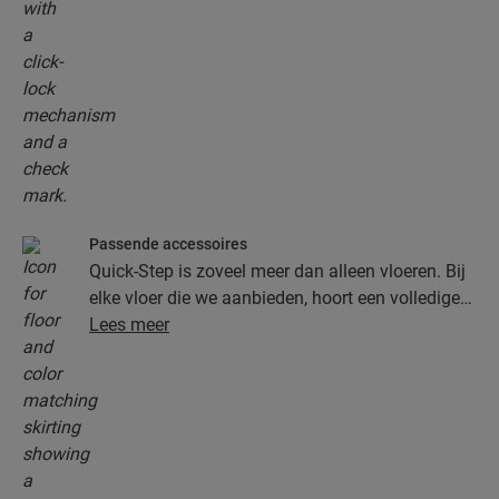
Passende accessoires
Quick-Step is zoveel meer dan alleen vloeren. Bij
elke vloer die we aanbieden, hoort een volledige
collectie accessoires, inclusief ondervloeren,
Lees meer
afwerkingsprofielen en plinten die perfect bij de
kleur van je vloer passen.