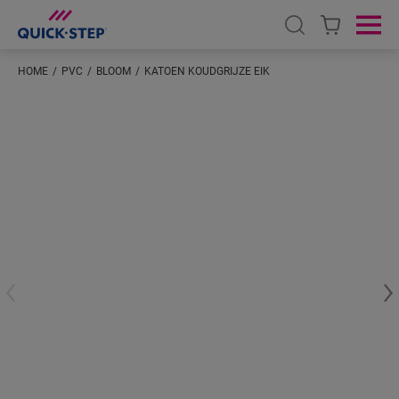
Open search
Ope
HOME
PVC
BLOOM
KATOEN KOUDGRIJZE EIK
Voer je locatie in