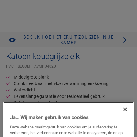
BEKIJK HOE HET ERUIT ZOU ZIEN IN JE
KAMER
Katoen koudgrijze eik
PVC
BLOOM
AVMPU40201
Middelgrote plank
Combineerbaar met vloerverwarming en -koeling
Waterdicht
Levenslange garantie voor residentieel gebruik
Geïntegreerde ondervloer
57,95
Ja... Wij maken gebruik van cookies
€/m²
Adviesprijs (incl. btw)
Deze website maakt gebruik van cookies om je surfervaring te
verbeteren, het verkeer naar onze website te analyseren, delen op
Vind een verkooppunt in de buurt