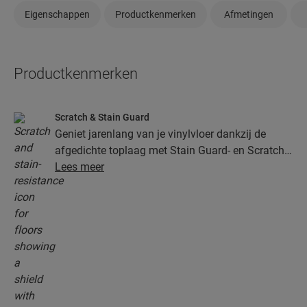
Eigenschappen
Productkenmerken
Afmetingen
Productkenmerken
Scratch & Stain Guard
Geniet jarenlang van je vinylvloer dankzij de
afgedichte toplaag met Stain Guard- en Scratch
Guard-technologie. Deze laag biedt superieure
Lees meer
bescherming tegen krassen, vlekken, vuil en
slijtplekken.