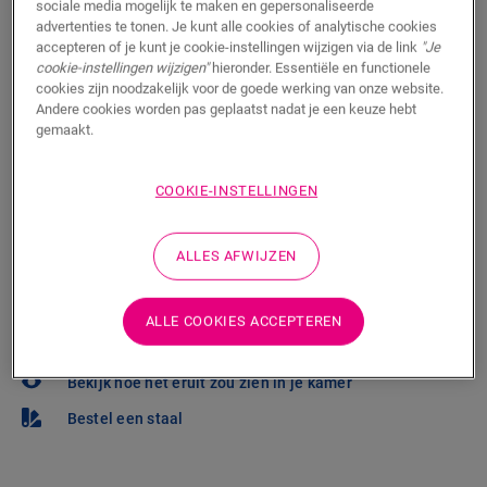
sociale media mogelijk te maken en gepersonaliseerde
advertenties te tonen. Je kunt alle cookies of analytische cookies
Wil je deze vloer graag in het echt te zien? Zit je nog
accepteren of je kunt je cookie-instellingen wijzigen via de link
"Je
met vragen? Geen probleem! Er is altijd een Quick-Step
cookie-instellingen wijzigen"
hieronder. Essentiële en functionele
cookies zijn noodzakelijk voor de goede werking van onze website.
verkooppunt in je buurt.
Andere cookies worden pas geplaatst nadat je een keuze hebt
gemaakt.
COOKIE-INSTELLINGEN
ZOEKEN
ALLES AFWIJZEN
Weet je niet zeker of deze vloer bij je stijl en
ALLE COOKIES ACCEPTEREN
behoeften past?
Bekijk hoe het eruit zou zien in je kamer
Bestel een staal