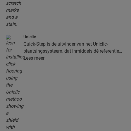
Uniclic
Quick-Step is de uitvinder van het Uniclic-
plaatsingssysteem, dat inmiddels dé referentie
onder de kliksystemen is. Gebruik het
Lees meer
revolutionaire en gepatenteerde kliksysteem om
je planken moeiteloos in elkaar te klikken.