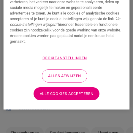
verbeteren, het verkeer naar onze website te analyseren, delen op
Wil je deze vloer graag in het echt te zien? Zit je nog
sociale media mogelijk te maken en gepersonaliseerde
met vragen? Geen probleem! Er is altijd een Quick-Step
advertenties te tonen. Je kunt alle cookies of analytische cookies
verkooppunt in je buurt.
accepteren of je kunt je cookie-instellingen wijzigen via de link
"Je
cookie-instellingen wijzigen"
hieronder. Essentiële en functionele
cookies zijn noodzakelijk voor de goede werking van onze website.
Andere cookies worden pas geplaatst nadat je een keuze hebt
gemaakt.
ZOEKEN
COOKIE-INSTELLINGEN
ALLES AFWIJZEN
Weet je niet zeker of deze vloer bij je stijl en
behoeften past?
ALLE COOKIES ACCEPTEREN
Bekijk hoe het eruit zou zien in je kamer
Bestel een staal
Eigenschappen
Productkenmerken
Afmetingen