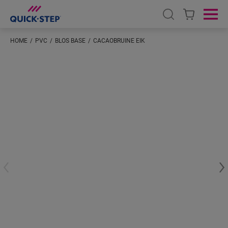
Open search
Ope
HOME
PVC
BLOS BASE
CACAOBRUINE EIK
Voer je locatie in