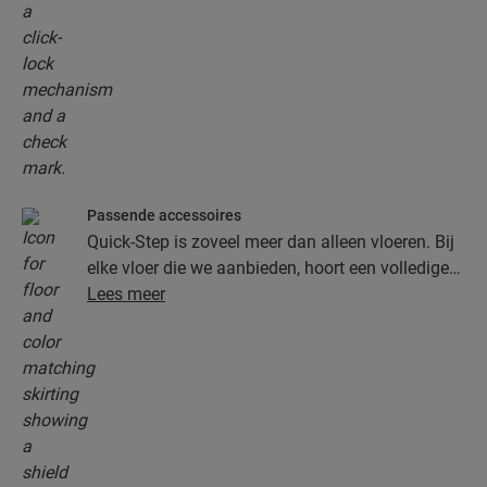
Passende accessoires
Quick-Step is zoveel meer dan alleen vloeren. Bij
elke vloer die we aanbieden, hoort een volledige
collectie accessoires, inclusief ondervloeren,
Lees meer
afwerkingsprofielen en plinten die perfect bij de
kleur van je vloer passen.