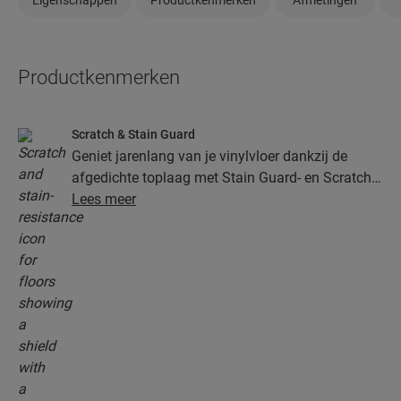
Productkenmerken
Scratch & Stain Guard
Geniet jarenlang van je vinylvloer dankzij de
afgedichte toplaag met Stain Guard- en Scratch
Guard-technologie. Deze laag biedt superieure
Lees meer
bescherming tegen krassen, vlekken, vuil en
slijtplekken.