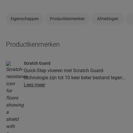
Eigenschappen
Productkenmerken
Afmetingen
Productkenmerken
Scratch Guard
Quick-Step vloeren met Scratch Guard-
technologie zijn tot 10 keer beter bestand tegen
krassen dan vloeren zonder Scratch Guard.
Lees meer