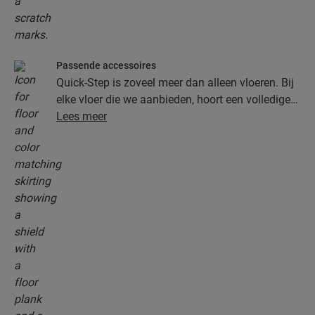
Passende accessoires
Quick-Step is zoveel meer dan alleen vloeren. Bij
elke vloer die we aanbieden, hoort een volledige
collectie accessoires, inclusief ondervloeren,
Lees meer
afwerkingsprofielen en plinten die perfect bij de
kleur van je vloer passen.