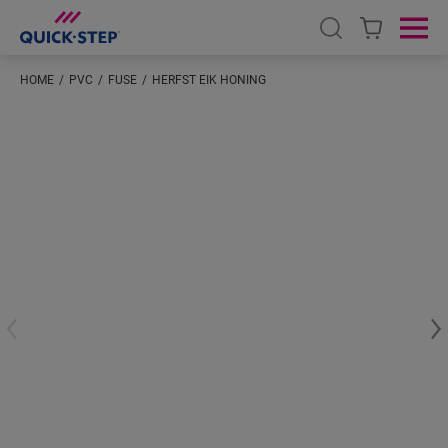
Open search
Ope
HOME
PVC
FUSE
HERFST EIK HONING
Voer je locatie in