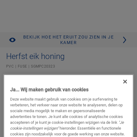
BEKIJK HOE HET ERUIT ZOU ZIEN IN JE
KAMER
Herfst eik honing
PVC
FUSE
SGMPC20323
Mix & match met de Pristine-collectie
Levenslange garantie voor residentieel gebruik
Ja... Wij maken gebruik van cookies
Authentieke voeg
Combineerbaar met vloerverwarming en -koeling
Deze website maakt gebruik van cookies om je surfervaring te
Verlijmde of Flex Pro-installatie
verbeteren, het verkeer naar onze website te analyseren, delen op
Middelgrote plank
sociale media mogelijk te maken en gepersonaliseerde
Waterdicht
advertenties te tonen. Je kunt alle cookies of analytische cookies
accepteren of je kunt je cookie-instellingen wijzigen via de link
"Je
49,95
cookie-instellingen wijzigen"
hieronder. Essentiële en functionele
€/m²
Verkrijgbaar in
2 varianten
cookies zijn noodzakelijk voor de goede werking van onze website.