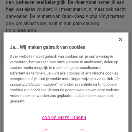
de vloerkeuze heel belangrijk. De vloer moet namelijk aan
heel wat eisen voldoet. Hij moet sterk zijn, maar ook zacht
aanvoelen. De renners van Quick-Step Alpha Vinyl testten
de vloer alvast voor je uit in hun pain cave op
trainingskamp.
Ja... Wij maken gebruik van cookies
ONTDEK ALPHA VINYL
Deze website maakt gebruik van cookies om je surfervaring te
verbeteren, het verkeer naar onze website te analyseren, delen op
sociale media mogelijk te maken en gepersonaliseerde
advertenties te tonen. Je kunt alle cookies of analytische cookies
accepteren of je kunt je cookie-instellingen wijzigen via de link
"Je
Een
sterke pvc-vloer
voor een
cookie-instellingen wijzigen"
hieronder. Essentiële en functionele
cookies zijn noodzakelijk voor de goede werking van onze website.
sterke sporter
Andere cookies worden pas geplaatst nadat je een keuze hebt
gemaakt.
Eerst en vooral zoek je een ultrasterke vloer. Op en neer
springen, gewichten die vallen, een bank die je
COOKIE-INSTELLINGEN
verplaatst, ... Er gebeurt wel wat in zo’n pain cave.
Quick-Step Alpha PVC heeft een ultrasterke kern en is