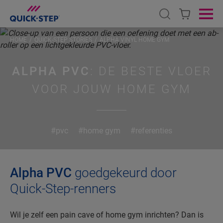
Open search
Ope
HOME
QUICK-STEP STORIES
ALPHA VINYL HOME GYM
ALPHA PVC
: DE BESTE VLOER
VOOR JOUW HOME GYM
#pvc
#home gym
#referenties
Alpha PVC
goedgekeurd door
Quick-Step-renners
Wil je zelf een pain cave of home gym inrichten? Dan is