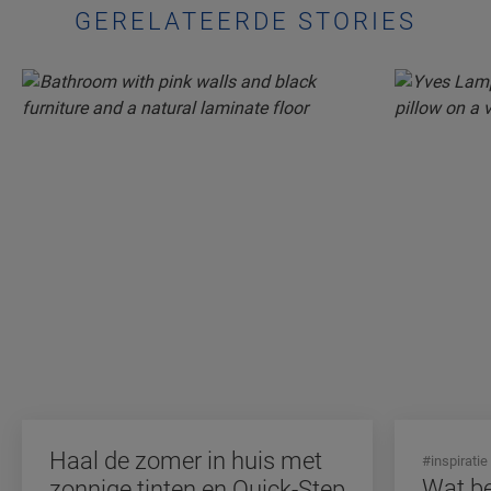
GERELATEERDE STORIES
Haal de zomer in huis met
#inspiratie
Wat be
zonnige tinten en Quick-Step