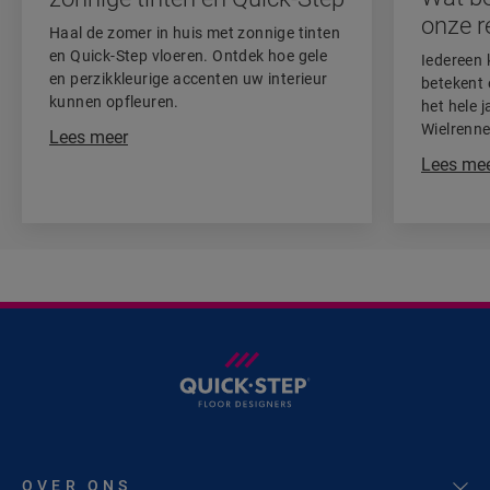
onze r
Haal de zomer in huis met zonnige tinten
en Quick-Step vloeren. Ontdek hoe gele
Iedereen 
en perzikkleurige accenten uw interieur
betekent 
kunnen opfleuren.
het hele 
Wielrenn
Lees meer
Lampaert 
Lees me
belang er
OVER ONS