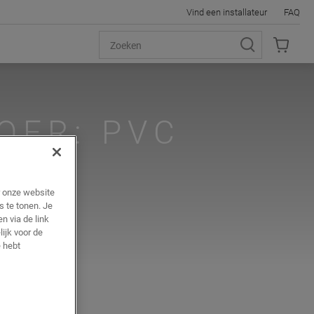
Vind een installateur
FAQ
OER: PVC
r onze website
s te tonen. Je
n via de link
ijk voor de
 hebt