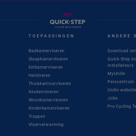
TOEPASSINGEN
ANDERE 
Badkamervloeren
Download cen
Slaapkamervloeren
Quick-Step A
installateurs
Eetkamervloeren
MyUnilin
Halvloeren
Perscentrum
Thuiskantoorvloeren
Unilin websit
Keukenvloeren
Jobs
Woonkamervloeren
Pro Cycling 
Kinderkamervloeren
Trappen
Vloerverwarming