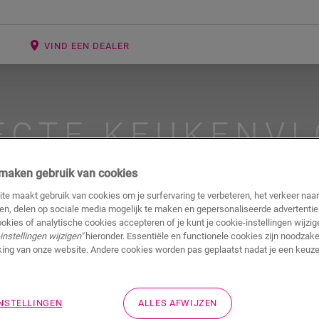
E
VIND EEN DEALER
ECTE KEUKENVL
VS. KERAMIEK
j maken gebruik van cookies
te maakt gebruik van cookies om je surfervaring te verbeteren, het verkeer naa
ren, delen op sociale media mogelijk te maken en gepersonaliseerde advertentie
ookies of analytische cookies accepteren of je kunt je cookie-instellingen wijzige
instellingen wijzigen"
hieronder. Essentiële en functionele cookies zijn noodzakel
#pvc
#keuken
ing van onze website. Andere cookies worden pas geplaatst nadat je een keuze
INSTELLINGEN
ALLES AFWIJZEN