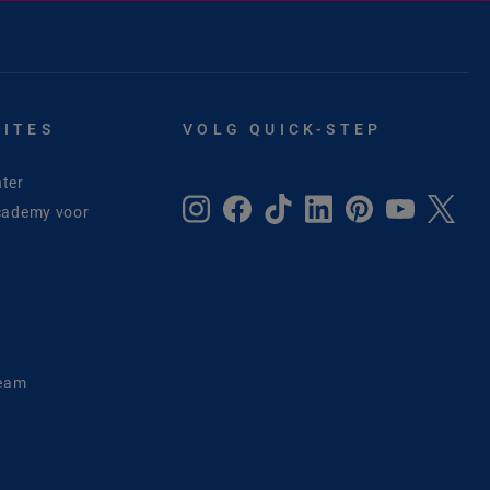
SITES
VOLG QUICK-STEP
ter
cademy voor
e
Team