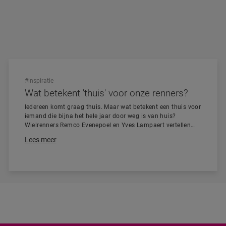
#inspiratie
Wat betekent 'thuis' voor onze renners?
Iedereen komt graag thuis. Maar wat betekent een thuis voor
iemand die bijna het hele jaar door weg is van huis?
Wielrenners Remco Evenepoel en Yves Lampaert vertellen
over hun thuis en het belang ervan.
Lees meer