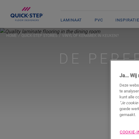
LAMINAAT
PVC
INSPIRATI
HOME
QUICK-STEP STORIES
VINYL OF KERAMIEK IN KEUKEN?
DE PERF
Ja... Wi
Deze websi
te analyse
kunt alle c
"Je cookie-
goede werk
gemaakt.
COOKIE-