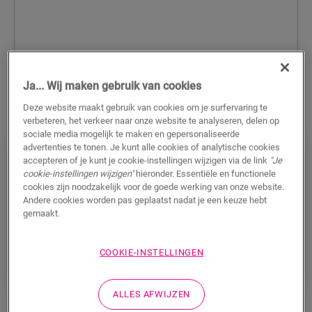
Ja... Wij maken gebruik van cookies
Deze website maakt gebruik van cookies om je surfervaring te
verbeteren, het verkeer naar onze website te analyseren, delen op
sociale media mogelijk te maken en gepersonaliseerde
advertenties te tonen. Je kunt alle cookies of analytische cookies
accepteren of je kunt je cookie-instellingen wijzigen via de link
"Je
Haal de zomer in huis met zonnige
cookie-instellingen wijzigen"
hieronder. Essentiële en functionele
tinten en Quick-Step
cookies zijn noodzakelijk voor de goede werking van onze website.
Andere cookies worden pas geplaatst nadat je een keuze hebt
Haal de zomer in huis met zonnige tinten en Quick-
gemaakt.
Step vloeren. Ontdek hoe gele en perzikkleurige
accenten uw interieur kunnen opfleuren.
COOKIE-INSTELLINGEN
Lees meer
ALLES AFWIJZEN