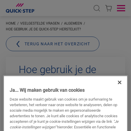
Open search
Ope
HOME
VEELGESTELDE VRAGEN
ALGEMEEN
HOE GEBRUIK JE DE QUICK-STEP HERSTELKIT?
TERUG NAAR HET OVERZICHT
Hoe gebruik je de
Quick-Step
herstelkit?
Ja... Wij maken gebruik van cookies
Deze website maakt gebruik van cookies om je surfervaring te
verbeteren, het verkeer naar onze website te analyseren, delen op
Kleine beschadigingen kun je makkelijk in
sociale media mogelijk te maken en gepersonaliseerde
de oorspronkelijke kleur herstellen dankzij
advertenties te tonen. Je kunt alle cookies of analytische cookies
accepteren of je kunt je cookie-instellingen wijzigen via de link
"Je
de
Quick-Step-herstelkit
.
cookie-instellingen wijzigen"
hieronder. Essentiële en functionele