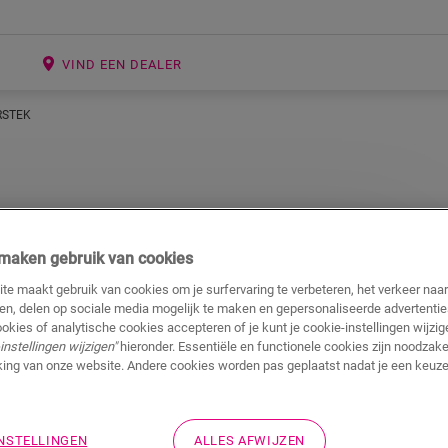
E
VIND EEN DEALER
RSTEK
j maken gebruik van cookies
in verstek
te maakt gebruik van cookies om je surfervaring te verbeteren, het verkeer naa
ren, delen op sociale media mogelijk te maken en gepersonaliseerde advertentie
ookies of analytische cookies accepteren of je kunt je cookie-instellingen wijzige
gemaakt om er sierlijker uit te zien. Dit heeft
instellingen wijzigen"
hieronder. Essentiële en functionele cookies zijn noodzakel
ing van onze website. Andere cookies worden pas geplaatst nadat je een keuze
uiven terwijl je zaagt. Zet de plint rechtop in de
de zaag naar links of rechts, afhankelijk van de
INSTELLINGEN
ALLES AFWIJZEN