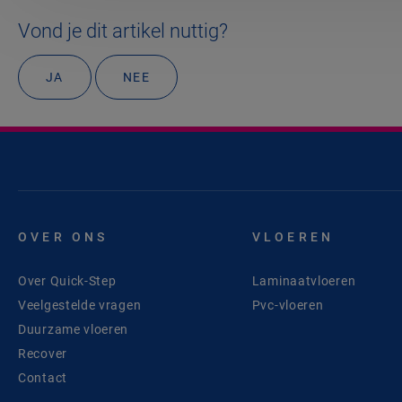
Vond je dit artikel nuttig?
JA
NEE
OVER ONS
VLOEREN
Over Quick-Step
Laminaatvloeren
Veelgestelde vragen
Pvc-vloeren
Duurzame vloeren
Recover
Contact