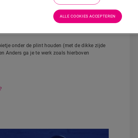
 links of rechts kunt kantelen), leg je de plint
ALLE COOKIES ACCEPTEREN
en. Dit is de
handigste methode
, omdat je de
at je een nieuw zaagblad gebruikt om de plinten
ietje onder de plint houden (met de dikke zijde
gen Anders ga je te werk zoals hierboven
?