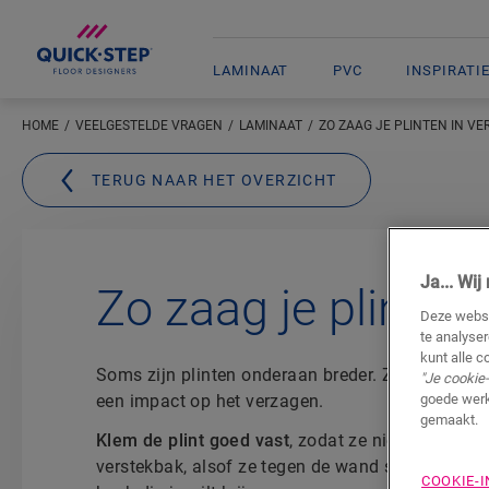
LAMINAAT
PVC
INSPIRATI
HOME
VEELGESTELDE VRAGEN
LAMINAAT
ZO ZAAG JE PLINTEN IN VE
TERUG NAAR HET OVERZICHT
Ja... Wi
Zo zaag je plinten 
Deze websi
te analyse
kunt alle c
Soms zijn plinten onderaan breder. Ze zijn schuin 
"Je cookie-
goede werk
een impact op het verzagen.
gemaakt.
Klem de plint goed vast
, zodat ze niet kan versch
verstekbak, alsof ze tegen de wand staat. Draai 
COOKIE-