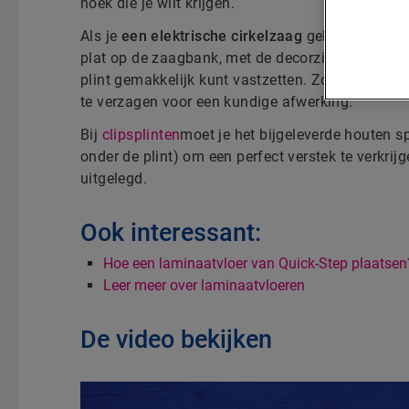
hoek die je wilt krijgen.
Als je
een elektrische cirkelzaag
gebruikt (die je
plat op de zaagbank, met de decorzijde naar bov
plint gemakkelijk kunt vastzetten. Zorg ervoor d
te verzagen voor een kundige afwerking.
Bij
clipsplinten
moet je het bijgeleverde houten sp
onder de plint) om een perfect verstek te verkrij
uitgelegd.
Ook interessant:
Hoe een laminaatvloer van Quick-Step plaatsen
Leer meer over laminaatvloeren
De video bekijken