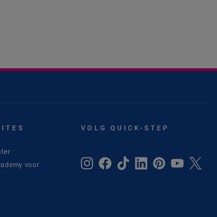
SITES
VOLG QUICK-STEP
ter
cademy voor
e