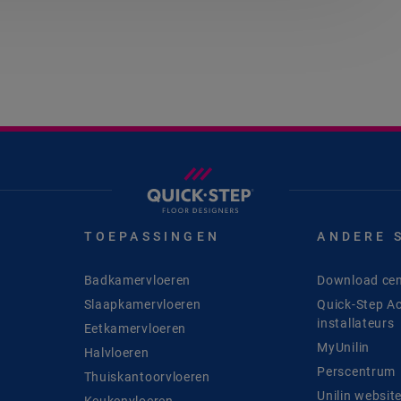
TOEPASSINGEN
ANDERE 
Badkamervloeren
Download cen
Slaapkamervloeren
Quick-Step A
installateurs
Eetkamervloeren
MyUnilin
Halvloeren
Perscentrum
Thuiskantoorvloeren
Unilin websit
Keukenvloeren