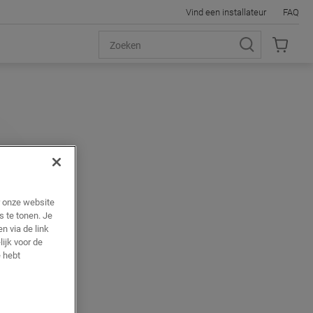
Vind een installateur
FAQ
r onze website
s te tonen. Je
n via de link
ijk voor de
 hebt