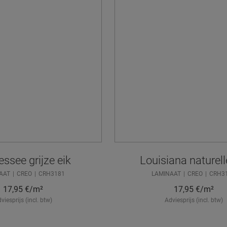
ssee grijze eik
Louisiana naturell
AAT
CREO
CRH3181
LAMINAAT
CREO
CRH3
17,95
€/m²
17,95
€/m²
viesprijs (incl. btw)
Adviesprijs (incl. btw)