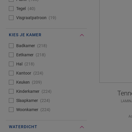
Tegel
40
Visgraatpatroon
19
KIES JE KAMER
#Select#
Kies je kamer
Badkamer
218
Eetkamer
218
Hal
218
Kantoor
224
Keuken
209
Kinderkamer
224
Tenne
Slaapkamer
224
LAMIN
Woonkamer
224
Ad
WATERDICHT