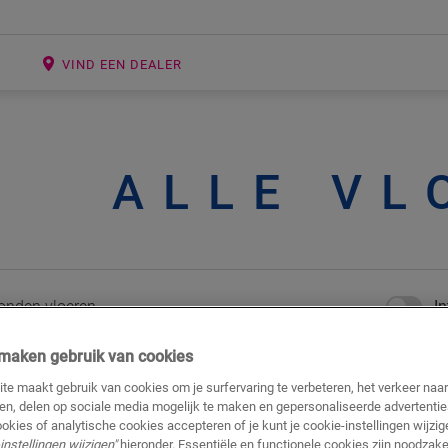
E
VIND EEN DEALER
ALLE VL
nden vloeren
In
j maken gebruik van cookies
te maakt gebruik van cookies om je surfervaring te verbeteren, het verkeer naa
ren, delen op sociale media mogelijk te maken en gepersonaliseerde advertentie
ookies of analytische cookies accepteren of je kunt je cookie-instellingen wijzige
instellingen wijzigen"
hieronder. Essentiële en functionele cookies zijn noodzakel