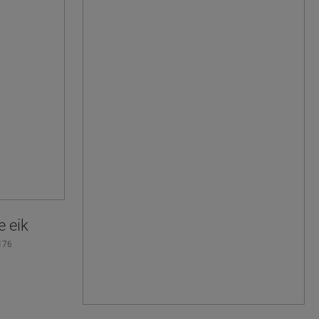
HULP NODIG BIJ
HET VINDEN VAN
e eik
JE IDEALE
176
VLOER?