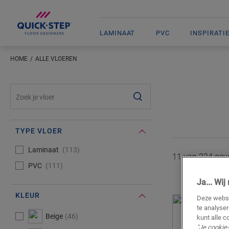
LAMINAAT
PVC
INSPIRATI
HOME
ALLE VLOEREN
#SearchLabel#
TYPE VLOER
#Select#
Type vloer
Laminaat
113
11 van
224
gevo
PVC
111
Ja... Wi
KLEUR
Deze websi
te analyse
#Select#
Kleur
Beige
46
kunt alle c
"Je cookie-