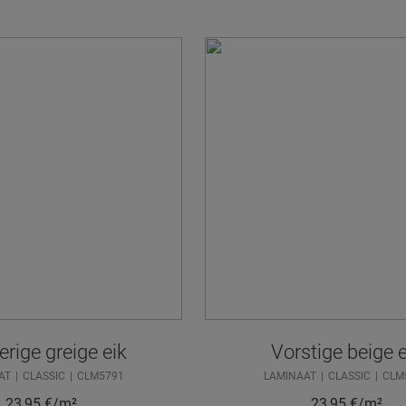
rige greige eik
Vorstige beige e
AT
CLASSIC
CLM5791
LAMINAAT
CLASSIC
CLM
23,95
€/m²
23,95
€/m²