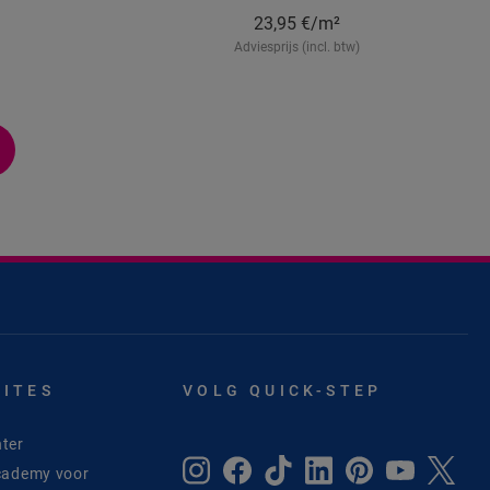
23,95
€/m²
Adviesprijs (incl. btw)
SITES
VOLG QUICK-STEP
ter
cademy voor