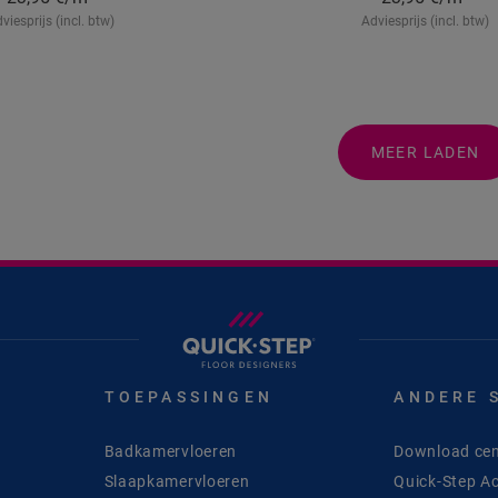
viesprijs (incl. btw)
Adviesprijs (incl. btw)
MEER LADEN
TOEPASSINGEN
ANDERE 
Badkamervloeren
Download cen
Slaapkamervloeren
Quick-Step A