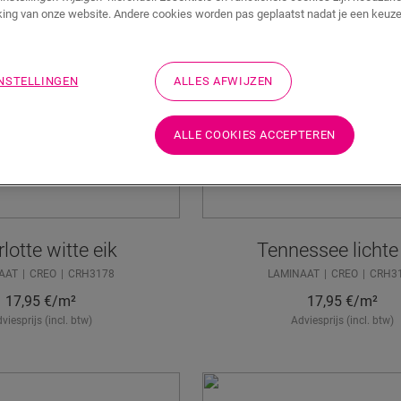
ing van onze website. Andere cookies worden pas geplaatst nadat je een keuze
INSTELLINGEN
ALLES AFWIJZEN
ALLE COOKIES ACCEPTEREN
lotte witte eik
Tennessee lichte
AAT
CREO
CRH3178
LAMINAAT
CREO
CRH3
17,95
€/m²
17,95
€/m²
viesprijs (incl. btw)
Adviesprijs (incl. btw)