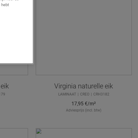
 hebt
 eik
Virginia naturelle eik
179
LAMINAAT
CREO
CRH3182
17,95
€/m²
Adviesprijs (incl. btw)