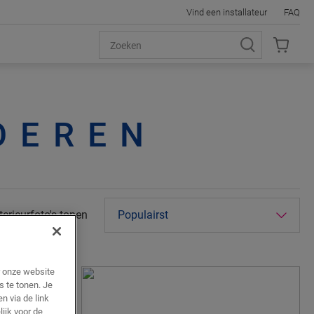
Vind een installateur
FAQ
OEREN
terieurfoto's tonen
r onze website
s te tonen. Je
n via de link
ijk voor de