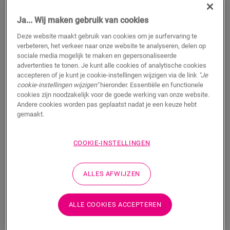
Ja... Wij maken gebruik van cookies
Deze website maakt gebruik van cookies om je surfervaring te
verbeteren, het verkeer naar onze website te analyseren, delen op
sociale media mogelijk te maken en gepersonaliseerde
Eindprofiel - Black
advertenties te tonen. Je kunt alle cookies of analytische cookies
accepteren of je kunt je cookie-instellingen wijzigen via de link
"Je
cookie-instellingen wijzigen"
hieronder. Essentiële en functionele
PVC ACCESSOIRES
EINDPROFIEL
NEVENPBLACK
cookies zijn noodzakelijk voor de goede werking van onze website.
Mooie afwerking
Andere cookies worden pas geplaatst nadat je een keuze hebt
gemaakt.
Voor je pvc-vloer
Rekening houden met uitzettingsvoegen
Krasbestendige toplaag
COOKIE-INSTELLINGEN
25,95
€/m
Adviesprijs (incl. btw)
ALLES AFWIJZEN
ALLE COOKIES ACCEPTEREN