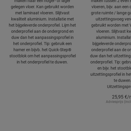
maken naar een hoger- of lager
maken tussen 2 even 
gelegen vloer. Kan gebruikt worden
vloeren, bijv. aan een 
met laminaat vloeren. Slijtvast
grote ruimte / lange 
kwaliteit aluminium. Installatie met
uitzettingsvoeg vere
het bijgeleverde onderprofiel. Lijm het
gebruikt worden met Vi
onderprofiel aan de ondergrond en
vloeren. Slijtvast kw
duw dan het aanpassingsprofiel in
aluminium. Installa
het onderprofiel. Tip: gebruik een
bijgeleverde onderprof
hamer en bijvb. het Quick-Step®
onderprofiel aan de 
stootblok om het aanpassingsprofiel
duw dan het uitzettings
in het onderprofiel te duwen.
onderprofiel. Tip: geb
en bijv. het stootb
uitzettingsprofiel in he
te duwen
Uitzettingspr
25,95
€/
Adviesprijs (incl