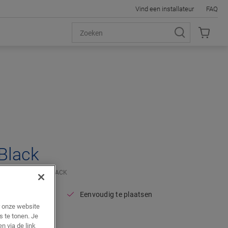
Vind een installateur
FAQ
 Black
PROFIEL
SFENPBLACK
Eenvoudig te plaatsen
r onze website
s te tonen. Je
n via de link