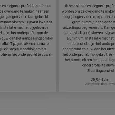
e en elegante profiel kan gebruikt
Dit hele slanke en elegante profi
de overgang te maken naar een
worden om de overgang te maken
ager gelegen vloer. Kan gebruikt
hoog gelegen vloeren, bijv. aan ee
inaat vloeren. Slijtvast kwaliteit
grote ruimte / lange gang 
Installatie met het bijgeleverde
uitzettingsvoeg vereist is. Kan g
l. Lijm het onderprofiel aan de
met Vinyl Click (+) vloeren. Slijtva
 duw dan het aanpassingsprofiel
aluminium. Installatie met het 
rofiel. Tip: gebruik een hamer en
onderprofiel. Lijm het onderpr
 Quick-Step® stootblok om het
ondergrond en duw dan het uitzet
fiel in het onderprofiel te duwen.
het onderprofiel. Tip: gebruik een
het stootblok om het uitzettings
onderprofiel te duwe
Uitzettingsprofiel
25,95
€/m
Adviesprijs (incl. btw)