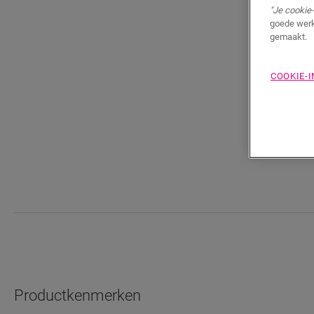
"Je cookie-
goede werk
gemaakt.
COOKIE-
Productkenmerken