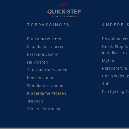
TOEPASSINGEN
ANDERE 
Badkamervloeren
Download cen
Slaapkamervloeren
Quick-Step A
installateurs
Eetkamervloeren
MyUnilin
Halvloeren
Perscentrum
Thuiskantoorvloeren
Unilin websit
Keukenvloeren
Jobs
Woonkamervloeren
Pro Cycling 
Kinderkamervloeren
Trappen
Vloerverwarming