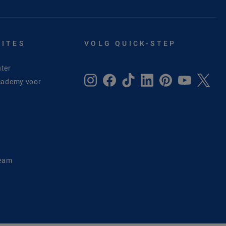
SITES
VOLG QUICK-STEP
ter
cademy voor
e
Team