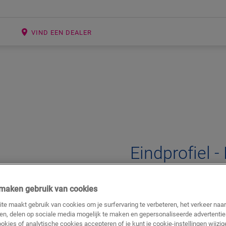
E
VIND EEN DEALER
Open image in lightbox
Eindprofiel -
LAMINAAT ACCESSOIRES
EIND
j maken gebruik van cookies
Mooie afwerking
Voor je laminaatvloer
te maakt gebruik van cookies om je surfervaring te verbeteren, het verkeer naa
ren, delen op sociale media mogelijk te maken en gepersonaliseerde advertentie
ookies of analytische cookies accepteren of je kunt je cookie-instellingen wijzige