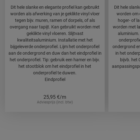
Dit hele slanke en elegante profiel kan gebruikt
Dit hele slank
worden als afwerking van je geklikte vinyl vloer
worden om 
tegen bijv. muren, ramen of dorpels, of als
hoger- of l
overgang naar tapijt. Kan gebruikt worden met
worden met lam
geklikte vinyl vloeren. Slijtvast
aluminium. 
kwaliteitsaluminium. Installatie met het
onderprofie
bijgeleverde onderprofiel. Lijm het onderprofiel
ondergrond en
aan de ondergrond en duw dan het eindprofiel in
in het onderp
het onderprofiel. Tip: gebruik een hamer en bijv.
bijvb. het
het stootblok om het eindprofiel in het
aanpassingspro
onderprofiel te duwen.
Eindprofiel
25,95
€/m
Adviesprijs (incl. btw)