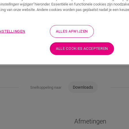
instellingen wijzigen"
hieronder. Essentiële en functionele cookies zijn noodzakel
ing van onze website. Andere cookies worden pas geplaatst nadat je een keuze
INSTELLINGEN
ALLES AFWIJZEN
ALLE COOKIES ACCEPTEREN
Downloads
Snelkoppeling naar
Afmetingen