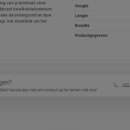
ing van je laminaat vloer
Hoogte
lijtvast kwaliteitsaluminium.
iel aan de ondergrond en duw
Lengte
bijv. het stootblok om het
Breedte
Productgegevens
gen?
+32 
ijfels? Aarzel dan niet om contact op te nemen met ons!