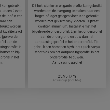
el kan gebruikt
Dit hele slanke en elegante profiel kan gebruikt
 tussen 2 even
worden om de overgang te maken naar een
n deur of in een
hoger- of lager gelegen vloer. Kan gebruikt
waar een
worden met geklikte vinyl vloeren. Slijtvast
ebruikt worden
kwaliteit aluminium. Installatie met het
st kwaliteitsvol
bijgeleverde onderprofiel. Lijm het onderprofiel
bijgeleverde
aan de ondergrond en duw dan het
ofiel aan de
aanpassingsprofiel in het onderprofiel. Tip:
tingsprofiel in
gebruik een hamer en bijvb. het Quick-Step®
 hamer en bijv.
stootblok om het aanpassingsprofiel in het
profiel in het
onderprofiel te duwen.
n.
Aanpassingsprofiel
25,95
€/m
Adviesprijs (incl. btw)