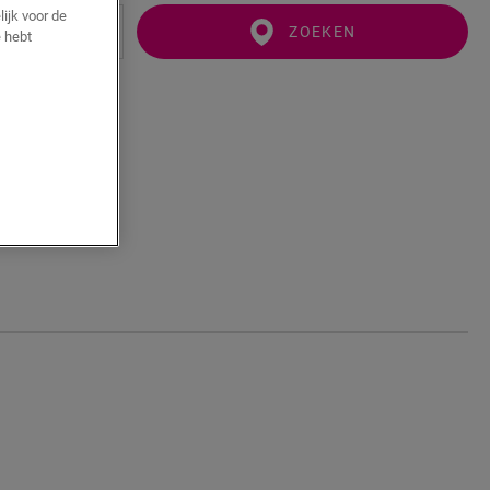
ijk voor de
ZOEKEN
 hebt