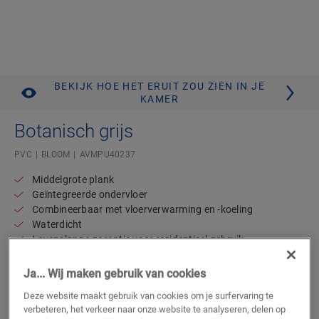
BEKIJK HOE HET ERUIT ZOU ZIEN IN JE
KAMER
Botanisch grijs
PVC
BLOOM
AVMPU40237
Middelgrote plank
Geïntegreerde ondervloer
Combineerbaar met vloerverwarming en -koeling
Waterdicht
Levenslange garantie voor residentieel gebruik
57,95
Ja... Wij maken gebruik van cookies
€/m²
Adviesprijs (incl. btw)
Deze website maakt gebruik van cookies om je surfervaring te
verbeteren, het verkeer naar onze website te analyseren, delen op
Vind een verkooppunt in de buurt