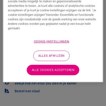
sociale media mogelijk te maken en gepersonaliseerde
advertenties te tonen. Je kunt alle cookies of analytische cookies
Wil je deze vloer graag in het echt te zien? Zit je nog
accepteren of je kunt je cookie-instellingen wijzigen via de link
"Je
met vragen? Geen probleem! Er is altijd een Quick-Step
cookie-instellingen wijzigen"
hieronder. Essentiële en functionele
cookies zijn noodzakelijk voor de goede werking van onze website.
verkooppunt in je buurt.
Andere cookies worden pas geplaatst nadat je een keuze hebt
gemaakt.
COOKIE-INSTELLINGEN
ZOEKEN
ALLES AFWIJZEN
Weet je niet zeker of deze vloer bij je stijl en
ALLE COOKIES ACCEPTEREN
behoeften past?
Bekijk hoe het eruit zou zien in je kamer
Bestel een staal