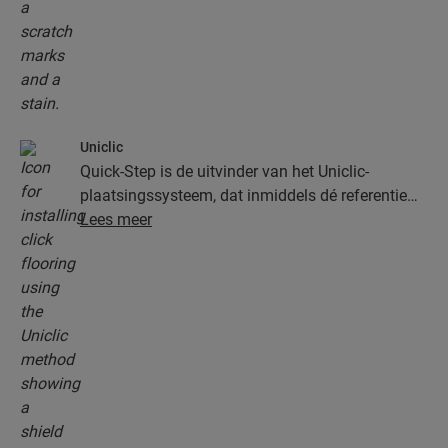
Uniclic
Quick-Step is de uitvinder van het Uniclic-
plaatsingssysteem, dat inmiddels dé referentie
onder de kliksystemen is. Gebruik het
Lees meer
revolutionaire en gepatenteerde kliksysteem om
je planken moeiteloos in elkaar te klikken.