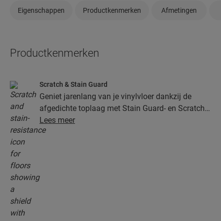
Eigenschappen
Productkenmerken
Afmetingen
Productkenmerken
Scratch & Stain Guard
Geniet jarenlang van je vinylvloer dankzij de
afgedichte toplaag met Stain Guard- en Scratch
Guard-technologie. Deze laag biedt superieure
Lees meer
bescherming tegen krassen, vlekken, vuil en
slijtplekken.