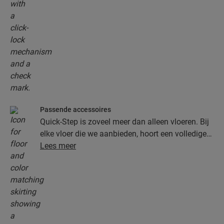
Passende accessoires
Quick-Step is zoveel meer dan alleen vloeren. Bij
elke vloer die we aanbieden, hoort een volledige
collectie accessoires, inclusief ondervloeren,
Lees meer
afwerkingsprofielen en plinten die perfect bij de
kleur van je vloer passen.