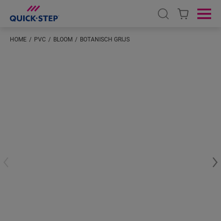
Open search
Ope
HOME
PVC
BLOOM
BOTANISCH GRIJS
Voer je locatie in