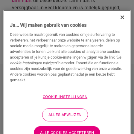
laminaat
de beste keuze. Laminaat is
verkrijgbaar in veel kleuren en is redelijk geprijsd,
ook al zien de vloeren er misschien duur uit.
Bovendien kan laminaat jarenlang intensief
Ja... Wij maken gebruik van cookies
gebruikt worden zonder beschadigd te raken.
Deze website maakt gebruik van cookies om je surfervaring te
verbeteren, het verkeer naar onze website te analyseren, delen op
sociale media mogelijk te maken en gepersonaliseerde
ONTDEK ONZE DONKERE LAMINAAT.
advertenties te tonen. Je kunt alle cookies of analytische cookies
accepteren of je kunt je cookie-instellingen wijzigen via de link
"Je
cookie-instellingen wijzigen"
hieronder. Essentiële en functionele
cookies zijn noodzakelijk voor de goede werking van onze website.
ONTDEK ONZE DONKERE
Andere cookies worden pas geplaatst nadat je een keuze hebt
gemaakt.
LAMINAAT
COOKIE-INSTELLINGEN
ALLES AFWIJZEN
ALLE COOKIES ACCEPTEREN