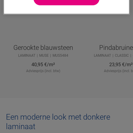
Gerookte blauwsteen
Pindabruine
LAMINAAT
MUSE
MUS5484
LAMINAAT
CLASSIC
40,95
€/m²
23,95
€/m²
Adviesprijs (incl. btw)
Adviesprijs (incl. 
Een moderne look met donkere
laminaat