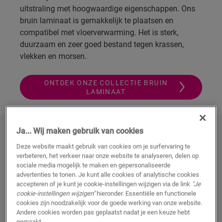
uitstraling met hoogwaardige eigenschappen. Ons
bruin laminaat is gemakkelijk te plaatsen en
compatibel met vloerverwarming. Het is sterk,
duurzaam en zeer goed bestand tegen krassen,
vlekken en morsen.
ONTDEK ONZE COLLECTIE BRUIN
LAMINAAT
Ja... Wij maken gebruik van cookies
Ontdek onze collectie bruin laminaat
Deze website maakt gebruik van cookies om je surfervaring te
verbeteren, het verkeer naar onze website te analyseren, delen op
sociale media mogelijk te maken en gepersonaliseerde
advertenties te tonen. Je kunt alle cookies of analytische cookies
accepteren of je kunt je cookie-instellingen wijzigen via de link
"Je
cookie-instellingen wijzigen"
hieronder. Essentiële en functionele
cookies zijn noodzakelijk voor de goede werking van onze website.
Andere cookies worden pas geplaatst nadat je een keuze hebt
gemaakt.