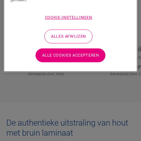
COOKIE-INSTELLINGEN
ALLES AFWIJZEN
Gerookte eik
Rogge ei
ALLE COOKIES ACCEPTEREN
LAMINAAT
IMPRESSIVE
IM8261
LAMINAAT
IMPRESSIV
34,95
€/m²
34,95
€/m²
Adviesprijs (incl. btw)
Adviesprijs (incl. 
De authentieke uitstraling van hout
met bruin laminaat