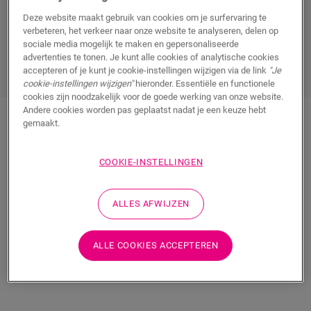
overgang naar een ander vloertype. Het veelzijdige
Incizo-profiel
en de metalen profielen kunnen voor
Deze website maakt gebruik van cookies om je surfervaring te
verbeteren, het verkeer naar onze website te analyseren, delen op
meerdere toepassingen
gebruikt worden. En zoals
sociale media mogelijk te maken en gepersonaliseerde
alles bij Quick-Step, zijn ze
gemakkelijk te plaatsen
.
advertenties te tonen. Je kunt alle cookies of analytische cookies
accepteren of je kunt je cookie-instellingen wijzigen via de link
"Je
cookie-instellingen wijzigen"
hieronder. Essentiële en functionele
cookies zijn noodzakelijk voor de goede werking van onze website.
Andere cookies worden pas geplaatst nadat je een keuze hebt
Bekijk al onze
profielen
gemaakt.
COOKIE-INSTELLINGEN
Profielen in bijpassende kleur
ALLES AFWIJZEN
ALLE COOKIES ACCEPTEREN