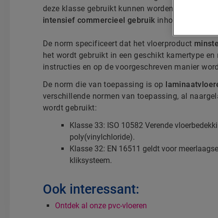
deze klasse gebruikt kunnen worden voor
matig 
intensief commercieel gebruik
inhoudt.
De norm specificeert dat het vloerproduct
minste
het wordt gebruikt in een geschikt kamertype en 
instructies en op de voorgeschreven manier wor
De norm die van toepassing is op
laminaatvloer
verschillende normen van toepassing, al naarge
wordt gebruikt:
Klasse 33: ISO 10582 Verende vloerbedekki
poly(vinylchloride).
Klasse 32: EN 16511 geldt voor meerlaags
kliksysteem.
Ook interessant:
Ontdek al onze pvc-vloeren