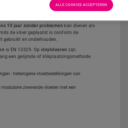
commercieel gebruik
, terwijl
klasse 33
ALLE COOKIES ACCEPTEREN
ns 10 jaar zonder problemen
kan dienen als
mits de vloer geplaatst is conform de
dt gebruikt en onderhouden.
en
is EN 13329. Op
vinylvloeren
zijn
lang een gelijmde of klikplaatsingsmethode
ngen - heterogene vloerbedekkingen van
e modulaire zwevende vloeren met een