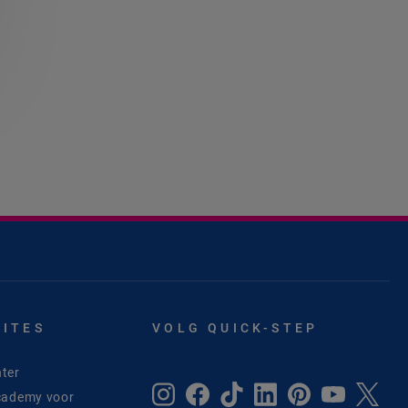
SITES
VOLG QUICK-STEP
ter
cademy voor