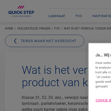
LAMINAAT
PVC
INSPIRATI
HOME
VEELGESTELDE VRAGEN
PVC
WAT IS HET VERSCHIL TUSSEN EE
TERUG NAAR HET OVERZICHT
Ja... Wi
Deze websi
Wat is het verschi
te analyse
kunt alle c
"Je cookie-
product van klass
goede werk
gemaakt.
Klasse 31, 32, 33, enz., verwijst naar een algemee
COOKIE-
laminaat-, parketvloeren, keramische tegels, enz.
welke soort kamer iedere vloer gebruikt kan wor