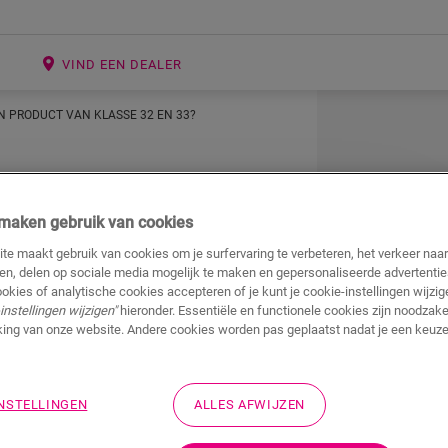
E
VIND EEN DEALER
N PRODUCT VAN KLASSE 32 EN 33?
j maken gebruik van cookies
te maakt gebruik van cookies om je surfervaring te verbeteren, het verkeer naa
l tussen een
ren, delen op sociale media mogelijk te maken en gepersonaliseerde advertentie
ookies of analytische cookies accepteren of je kunt je cookie-instellingen wijzige
instellingen wijzigen"
hieronder. Essentiële en functionele cookies zijn noodzakel
e 32 en 33?
ing van onze website. Andere cookies worden pas geplaatst nadat je een keuze
n classificatiesysteem voor tapijt-, vinyl-,
INSTELLINGEN
ALLES AFWIJZEN
 Het classificatiesysteem beschrijft losjes in
den.
Klasse 32
betekent bijv. dat de vloeren in