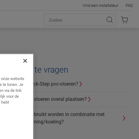
Vind een installateur
FAQ
Verwante vragen
r onze website
Wat zijn Quick-Step pvc-vloeren?
s te tonen. Je
n via de link
ijk voor de
Mag ik PVC-vloeren overal plaatsen?
 hebt
Mag PVC gebruikt worden in combinatie met
vloerverwarming/koeling?