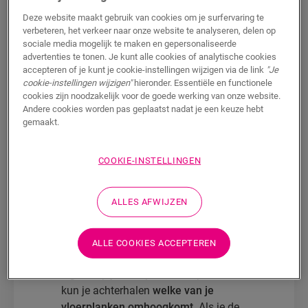
vochtigheidsveranderingen die ervoor zorgen
Deze website maakt gebruik van cookies om je surfervaring te
dat de planken uitzetten of krimpen. Dit kan
verbeteren, het verkeer naar onze website te analyseren, delen op
gebeuren wanneer de planken te dicht bij de
sociale media mogelijk te maken en gepersonaliseerde
advertenties te tonen. Je kunt alle cookies of analytische cookies
muur liggen en kan leiden tot lelijke kieren of
accepteren of je kunt je cookie-instellingen wijzigen via de link
"Je
zelfs opstaande planken. Gelukkig kunt u dit
cookie-instellingen wijzigen"
hieronder. Essentiële en functionele
probleem in een paar eenvoudige stappen
cookies zijn noodzakelijk voor de goede werking van onze website.
oplossen.
Andere cookies worden pas geplaatst nadat je een keuze hebt
gemaakt.
Je kunt een omhoogkomende vloer
vastzetten in enkele eenvoudige stappen.
COOKIE-INSTELLINGEN
Het enige wat je nodig hebt, is:
een beitel,
een hamer en een multitool
. Enkele
ALLES AFWIJZEN
overtollige laminaatplanken kunnen ook van
pas komen.
ALLE COOKIES ACCEPTEREN
Neem de extra plank of een rechte lat en
leg die op je vloerplanken. Op die manier
kun je achterhalen
welke van je
vloerplanken omhoogkomt
. Als je de