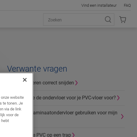
Vind een installateur
FAQ
Verwante vragen
Hoe pvc-vloeren correct snijden
Hoe bereid je de ondervloer voor je PVC-vloer voor?
r onze website
s te tonen. Je
n via de link
Mag ik een laminaatondervloer gebruiken voor mijn
ijk voor de
PVC-vloer?
 hebt
Hoe plaats je PVC op een trap