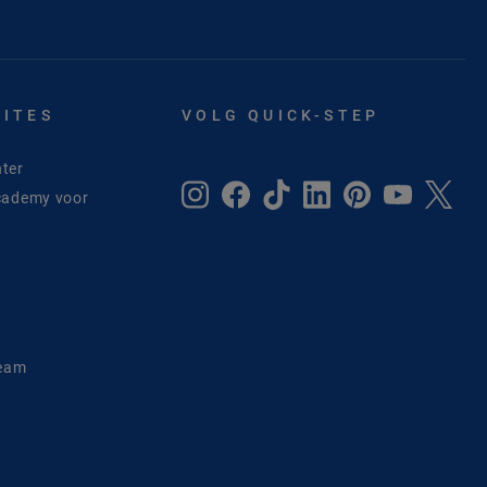
SITES
VOLG QUICK-STEP
ter
cademy voor
e
Team