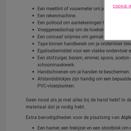
COOKIE-
Een meetlint of vouwmeter om je kamer op te
Een rekenmachine.
Een potlood om aantekeningen te maken en sn
Voeggereedschap om de hoeken te meten.
Een concaaf snijmes om gemakkelijk te kunne
Tape binnen handbereik om je ondervloer stevi
Egalisatiemiddel voor een vlakke ondervloer en
Een stofzuiger, bezem, emmer, spons, aceton 
schoonmaakwerk.
Handschoenen om je handen te beschermen.
Afstandsblokjes zijn handig om een bepaalde
PVC-vloerplanken.
Geen nood als je niet alles bij de hand hebt! In 
materiaal dat je nodig hebt.
Extra benodigdheden voor de plaatsing van
Alp
Een hamer, een trekijzer en een stootblok om d