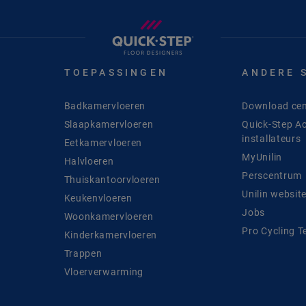
TOEPASSINGEN
ANDERE 
Badkamervloeren
Download cen
Slaapkamervloeren
Quick-Step A
installateurs
Eetkamervloeren
MyUnilin
Halvloeren
Perscentrum
Thuiskantoorvloeren
Unilin websit
Keukenvloeren
Jobs
Woonkamervloeren
Pro Cycling 
Kinderkamervloeren
Trappen
Vloerverwarming