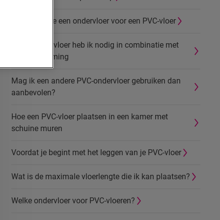
Hoe plaats je een ondervloer voor een PVC-vloer
Welke ondervloer heb ik nodig in combinatie met
vloerverwarming
Mag ik een andere PVC-ondervloer gebruiken dan
aanbevolen?
Hoe een PVC-vloer plaatsen in een kamer met
schuine muren
Voordat je begint met het leggen van je PVC-vloer
Wat is de maximale vloerlengte die ik kan plaatsen?
Welke ondervloer voor PVC-vloeren?