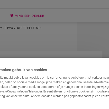
E
VIND EEN DEALER
M JE PVC-VLOER TE PLAATSEN
reedschap om je
j maken gebruik van cookies
sen
te maakt gebruik van cookies om je surfervaring te verbeteren, het verkeer naa
ren, delen op sociale media mogelijk te maken en gepersonaliseerde advertentie
ookies of analytische cookies accepteren of je kunt je cookie-instellingen wijzige
instellingen wijzigen"
hieronder. Essentiële en functionele cookies zijn noodzakel
ereedschappen nodig hebben dankzij ons
ing van onze website. Andere cookies worden pas geplaatst nadat je een keuze
lgende gereedschappen bij de hand hebben voor