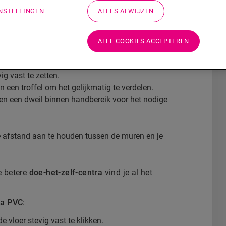
INSTELLINGEN
ALLES AFWIJZEN
 meten.
ij- en zaaglijnen te markeren.
ALLE COOKIES ACCEPTEREN
n snijden.
g vast te zetten.
 een troffel om het gelijkmatig te verdelen.
en een dweil binnen handbereik voor het nodige
 afstand aan te houden tussen de muren en je
de betere
doe-het-zelf-centra
vind je al het
ha PVC
:
e vloer stevig vast te klikken.